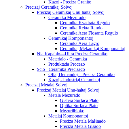
Kazoj - Preciza Granito
Precizaj Ceramikaj Solvoj
Precizaj Ceramikaj Unu-haltaj Solvoj
Ceramika Mezurado
Ceramika Kvadrata Regulo
Ceramika Rekta Rando
Ceramika Aera Flosanta Regulo
Ceramikaj Komponantoj
Ceramika Aera Lagro
Ceramikaj Mekanikaj Komponantoj
Nia Kapablo—Ultra Preciza Ceramiko
Materialo - Ceramika
Produktada Procezo
Scio - Ceramika Precizeco
Oftaj Demandoj – Preciza Ceramiko
Kazoj - Industriaj Ceramikaj
Precizaj Metalaj Solvoj
Precizaj Metalaj Unu-haltaj Solvoj
Metala Mezurado
Gisfera Surfaca Plato
Optika Surfaca Plato
Mezurilbloko
Metalaj Komponantoj
Preciza Metala Maŝinado
Preciza Metala Gisado