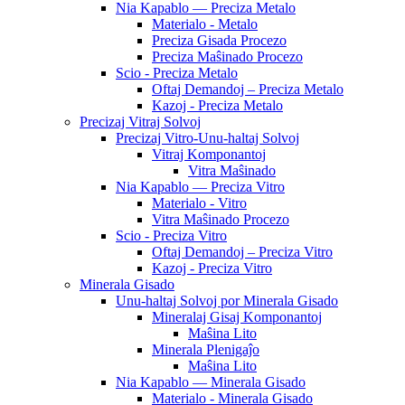
Nia Kapablo — Preciza Metalo
Materialo - Metalo
Preciza Gisada Procezo
Preciza Maŝinado Procezo
Scio - Preciza Metalo
Oftaj Demandoj – Preciza Metalo
Kazoj - Preciza Metalo
Precizaj Vitraj Solvoj
Precizaj Vitro-Unu-haltaj Solvoj
Vitraj Komponantoj
Vitra Maŝinado
Nia Kapablo — Preciza Vitro
Materialo - Vitro
Vitra Maŝinado Procezo
Scio - Preciza Vitro
Oftaj Demandoj – Preciza Vitro
Kazoj - Preciza Vitro
Minerala Gisado
Unu-haltaj Solvoj por Minerala Gisado
Mineralaj Gisaj Komponantoj
Maŝina Lito
Minerala Plenigaĵo
Maŝina Lito
Nia Kapablo — Minerala Gisado
Materialo - Minerala Gisado