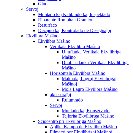
Gluo
Servoj
Muntado kaj Kalibrado kaj Inspektado
Riparante Rompitan Graniton
Resurfaco
Dezajno kaj Kontrolado de Desegnaĵoj
Ekvilibra Maŝino
Ekvilibra Maŝino
Vertikala Ekvilibra Maŝino
Unuflanka Vertikala Ekvilibriga
Maŝino
Duobla-flanka Vertikala Ekvilibriga
Maŝino
Horizontala Ekvilibra Maŝino
Malmolaj Lagroj Ekvilibrigaj
Maŝinoj
Mola Lagro Ekvilibra Maŝino
akcesoraĵoj
Rulumrado
Servoj
Muntado kaj Konservado
Tajlorita Ekvilibriga Maŝino
Sciocentro pri Ekvilibriga Maŝino
Aplika Kampo de Ekvilibra Maŝino
Filmetoj por Ekvilibrigaj Maŝinoj