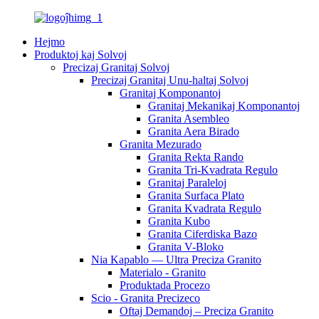
Hejmo
Produktoj kaj Solvoj
Precizaj Granitaj Solvoj
Precizaj Granitaj Unu-haltaj Solvoj
Granitaj Komponantoj
Granitaj Mekanikaj Komponantoj
Granita Asembleo
Granita Aera Birado
Granita Mezurado
Granita Rekta Rando
Granita Tri-Kvadrata Regulo
Granitaj Paraleloj
Granita Surfaca Plato
Granita Kvadrata Regulo
Granita Kubo
Granita Ciferdiska Bazo
Granita V-Bloko
Nia Kapablo — Ultra Preciza Granito
Materialo - Granito
Produktada Procezo
Scio - Granita Precizeco
Oftaj Demandoj – Preciza Granito