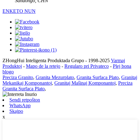
Ŝandongo, CHN
ENKETO NUN
ZHongHui Inteligenta Produktada Grupo - 1998-2025
Varmaj
Produktoj
-
Mapo de la retejo
-
Regularo pri Privateco
-
Plej bona
blogo
Preciza Granito
,
Granita Mezurplato
,
Granita Surfaca Plato
,
Granitaj
Mekanikaj Komponantoj
,
Granitaj Maŝinaj Komponantoj
,
Preciza
Granita Surfaca Plato
,
Sendi retpoŝton
WhatsApp
Skajpo
x