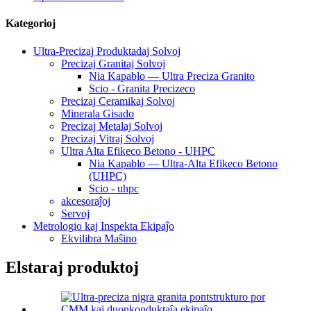
Kategorioj
Ultra-Precizaj Produktadaj Solvoj
Precizaj Granitaj Solvoj
Nia Kapablo — Ultra Preciza Granito
Scio - Granita Precizeco
Precizaj Ceramikaj Solvoj
Minerala Gisado
Precizaj Metalaj Solvoj
Precizaj Vitraj Solvoj
Ultra Alta Efikeco Betono - UHPC
Nia Kapablo — Ultra-Alta Efikeco Betono
(UHPC)
Scio - uhpc
akcesoraĵoj
Servoj
Metrologio kaj Inspekta Ekipaĵo
Ekvilibra Maŝino
Elstaraj produktoj