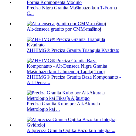
Preciza Nigra Granita Maŝinbazo kun T-Forma
C...
Alt-denseca granito por CMM-maŝinoj
ZHHIMG® Preciza Granita Triangula Kvadrato
ZHHIMG® Preciza Granita Baza Komponanto -
Alt-Densa...
Preciza Granita Kubo por Alt-Akurata
Metrologio kaj ...
Altpreciza Granita Optika Bazo kun Integra ...