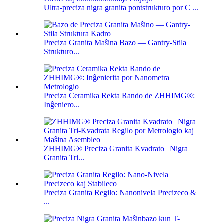
Ultra-preciza nigra granita pontstrukturo por C ...
Preciza Granita Maŝina Bazo — Gantry-Stila
Strukturo...
Preciza Ceramika Rekta Rando de ZHHIMG®:
Inĝeniero...
ZHHIMG® Preciza Granita Kvadrato | Nigra
Granita Tri...
Preciza Granita Regilo: Nanonivela Precizeco &
...