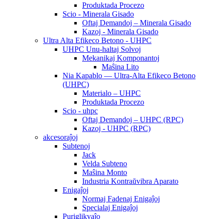
Produktada Procezo
Scio - Minerala Gisado
Oftaj Demandoj – Minerala Gisado
Kazoj - Minerala Gisado
Ultra Alta Efikeco Betono - UHPC
UHPC Unu-haltaj Solvoj
Mekanikaj Komponantoj
Maŝina Lito
Nia Kapablo — Ultra-Alta Efikeco Betono
(UHPC)
Materialo – UHPC
Produktada Procezo
Scio - uhpc
Oftaj Demandoj – UHPC (RPC)
Kazoj - UHPC (RPC)
akcesoraĵoj
Subtenoj
Jack
Velda Subteno
Maŝina Monto
Industria Kontraŭvibra Aparato
Enigaĵoj
Normaj Fadenaj Enigaĵoj
Specialaj Enigaĵoj
Puriglikvaĵo