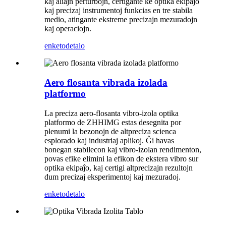
kaj aliajn perturbojn, certigante ke optika ekipaĵo
kaj precizaj instrumentoj funkcias en tre stabila
medio, atingante ekstreme precizajn mezuradojn
kaj operaciojn.
enketo
detalo
Aero flosanta vibrada izolada
platformo
La preciza aero-flosanta vibro-izola optika
platformo de ZHHIMG estas desegnita por
plenumi la bezonojn de altpreciza scienca
esplorado kaj industriaj aplikoj. Ĝi havas
bonegan stabilecon kaj vibro-izolan rendimenton,
povas efike elimini la efikon de ekstera vibro sur
optika ekipaĵo, kaj certigi altprecizajn rezultojn
dum precizaj eksperimentoj kaj mezuradoj.
enketo
detalo