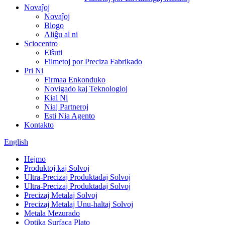
Novaĵoj
Novaĵoj
Blogo
Aliĝu al ni
Sciocentro
Elŝuti
Filmetoj por Preciza Fabrikado
Pri Ni
Firmaa Enkonduko
Novigado kaj Teknologioj
Kial Ni
Niaj Partneroj
Esti Nia Agento
Kontakto
English
Hejmo
Produktoj kaj Solvoj
Ultra-Precizaj Produktadaj Solvoj
Ultra-Precizaj Produktadaj Solvoj
Precizaj Metalaj Solvoj
Precizaj Metalaj Unu-haltaj Solvoj
Metala Mezurado
Optika Surfaca Plato