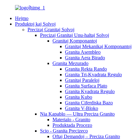
Hejmo
Produktoj kaj Solvoj
Precizaj Granitaj Solvoj
Precizaj Granitaj Unu-haltaj Solvoj
Granitaj Komponantoj
Granitaj Mekanikaj Komponantoj
Granita Asembleo
Granita Aera Birado
Granita Mezurado
Granita Rekta Rando
Granita Tri-Kvadrata Regulo
Granitaj Paraleloj
Granita Surfaca Plato
Granita Kvadrata Regulo
Granita Kubo
Granita Ciferdiska Bazo
Granita V-Bloko
Nia Kapablo — Ultra Preciza Granito
Materialo - Granito
Produktada Procezo
Scio - Granita Precizeco
Oftaj Demandoj – Preciza Granito