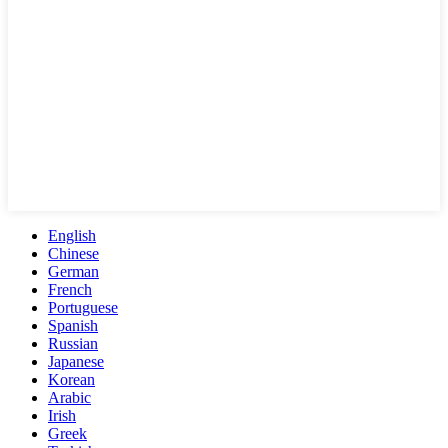
English
Chinese
German
French
Portuguese
Spanish
Russian
Japanese
Korean
Arabic
Irish
Greek