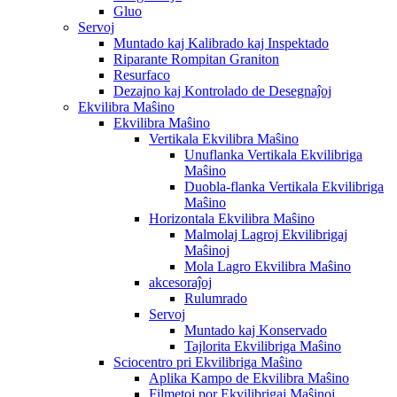
Gluo
Servoj
Muntado kaj Kalibrado kaj Inspektado
Riparante Rompitan Graniton
Resurfaco
Dezajno kaj Kontrolado de Desegnaĵoj
Ekvilibra Maŝino
Ekvilibra Maŝino
Vertikala Ekvilibra Maŝino
Unuflanka Vertikala Ekvilibriga
Maŝino
Duobla-flanka Vertikala Ekvilibriga
Maŝino
Horizontala Ekvilibra Maŝino
Malmolaj Lagroj Ekvilibrigaj
Maŝinoj
Mola Lagro Ekvilibra Maŝino
akcesoraĵoj
Rulumrado
Servoj
Muntado kaj Konservado
Tajlorita Ekvilibriga Maŝino
Sciocentro pri Ekvilibriga Maŝino
Aplika Kampo de Ekvilibra Maŝino
Filmetoj por Ekvilibrigaj Maŝinoj