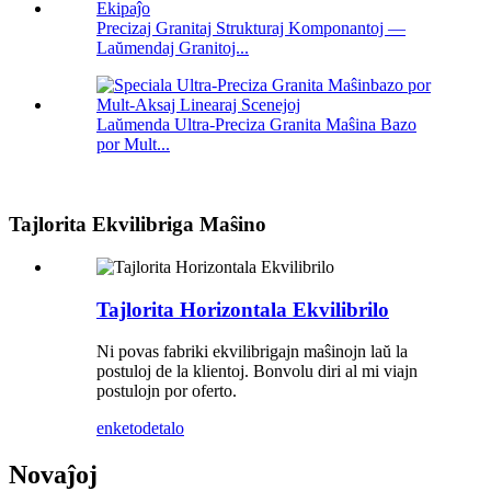
Precizaj Granitaj Strukturaj Komponantoj —
Laŭmendaj Granitoj...
Laŭmenda Ultra-Preciza Granita Maŝina Bazo
por Mult...
Tajlorita Ekvilibriga Maŝino
Tajlorita Horizontala Ekvilibrilo
Ni povas fabriki ekvilibrigajn maŝinojn laŭ la
postuloj de la klientoj. Bonvolu diri al mi viajn
postulojn por oferto.
enketo
detalo
Novaĵoj