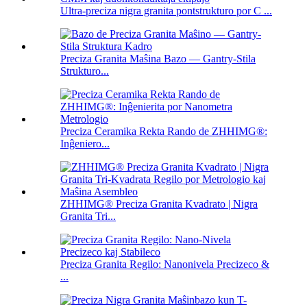
Ultra-preciza nigra granita pontstrukturo por C ...
Preciza Granita Maŝina Bazo — Gantry-Stila
Strukturo...
Preciza Ceramika Rekta Rando de ZHHIMG®:
Inĝeniero...
ZHHIMG® Preciza Granita Kvadrato | Nigra
Granita Tri...
Preciza Granita Regilo: Nanonivela Precizeco &
...