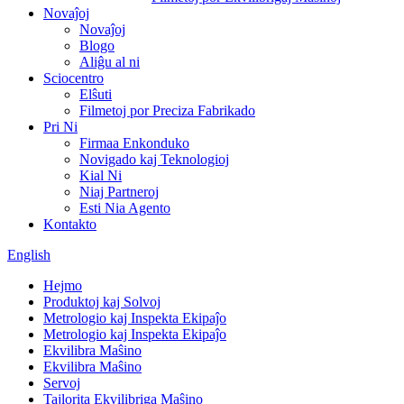
Novaĵoj
Novaĵoj
Blogo
Aliĝu al ni
Sciocentro
Elŝuti
Filmetoj por Preciza Fabrikado
Pri Ni
Firmaa Enkonduko
Novigado kaj Teknologioj
Kial Ni
Niaj Partneroj
Esti Nia Agento
Kontakto
English
Hejmo
Produktoj kaj Solvoj
Metrologio kaj Inspekta Ekipaĵo
Metrologio kaj Inspekta Ekipaĵo
Ekvilibra Maŝino
Ekvilibra Maŝino
Servoj
Tajlorita Ekvilibriga Maŝino