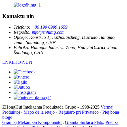
Kontaktu nin
Telefono:
+86 199 6999 1659
Retpoŝto:
info@zhhimg.com
Oficejo:
Konstruo 1, Jiazhouqicheng, Distrikto Tianqiao,
Jinan, Shandong, CHN
Fabriko:
Huanghe Industria Zono, HuaiyinDistrict, Jinan,
Ŝandongo, CHN
ENKETO NUN
ZHongHui Inteligenta Produktada Grupo - 1998-2025
Varmaj
Produktoj
-
Mapo de la retejo
-
Regularo pri Privateco
-
Plej bona
blogo
Granitaj Mekanikaj Komponantoj
,
Granita Surfaca Plato
,
Preciza