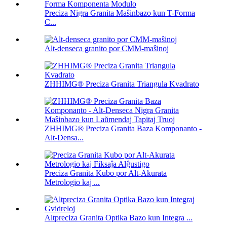
Preciza Nigra Granita Maŝinbazo kun T-Forma
C...
Alt-denseca granito por CMM-maŝinoj
ZHHIMG® Preciza Granita Triangula Kvadrato
ZHHIMG® Preciza Granita Baza Komponanto -
Alt-Densa...
Preciza Granita Kubo por Alt-Akurata
Metrologio kaj ...
Altpreciza Granita Optika Bazo kun Integra ...