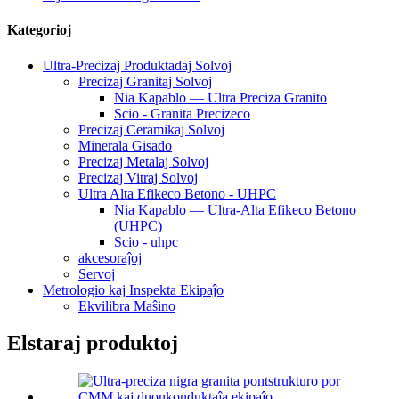
Kategorioj
Ultra-Precizaj Produktadaj Solvoj
Precizaj Granitaj Solvoj
Nia Kapablo — Ultra Preciza Granito
Scio - Granita Precizeco
Precizaj Ceramikaj Solvoj
Minerala Gisado
Precizaj Metalaj Solvoj
Precizaj Vitraj Solvoj
Ultra Alta Efikeco Betono - UHPC
Nia Kapablo — Ultra-Alta Efikeco Betono
(UHPC)
Scio - uhpc
akcesoraĵoj
Servoj
Metrologio kaj Inspekta Ekipaĵo
Ekvilibra Maŝino
Elstaraj produktoj