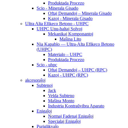
Produktada Procezo
Scio - Minerala Gisado
Oftaj Demandoj – Minerala Gisado
Kazoj - Minerala Gisado
Ultra Alta Efikeco Betono - UHPC
UHPC Unu-haltaj Solvoj
Mekanikaj Komponantoj
Maŝina Lito
Nia Kapablo — Ultra-Alta Efikeco Betono
(UHPC)
Materialo – UHPC
Produktada Procezo
Scio - uhpc
Oftaj Demandoj – UHPC (RPC)
Kazoj - UHPC (RPC)
akcesoraĵoj
Subtenoj
Jack
Velda Subteno
Maŝina Monto
Industria Kontraŭvibra Aparato
Enigaĵoj
Normaj Fadenaj Enigaĵoj
Specialaj Enigaĵoj
Puriglikvaĵo