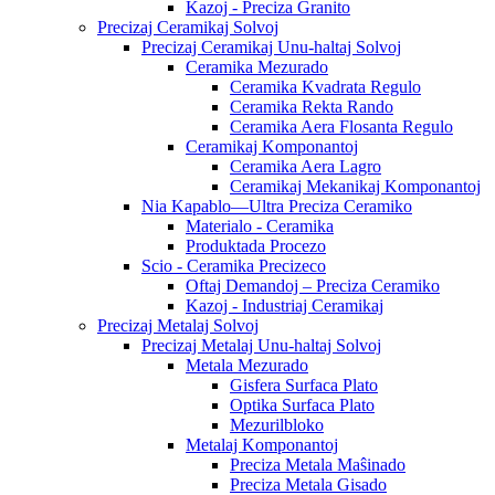
Kazoj - Preciza Granito
Precizaj Ceramikaj Solvoj
Precizaj Ceramikaj Unu-haltaj Solvoj
Ceramika Mezurado
Ceramika Kvadrata Regulo
Ceramika Rekta Rando
Ceramika Aera Flosanta Regulo
Ceramikaj Komponantoj
Ceramika Aera Lagro
Ceramikaj Mekanikaj Komponantoj
Nia Kapablo—Ultra Preciza Ceramiko
Materialo - Ceramika
Produktada Procezo
Scio - Ceramika Precizeco
Oftaj Demandoj – Preciza Ceramiko
Kazoj - Industriaj Ceramikaj
Precizaj Metalaj Solvoj
Precizaj Metalaj Unu-haltaj Solvoj
Metala Mezurado
Gisfera Surfaca Plato
Optika Surfaca Plato
Mezurilbloko
Metalaj Komponantoj
Preciza Metala Maŝinado
Preciza Metala Gisado