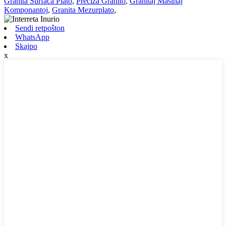
Granita Surfaca Plato
,
Preciza Granito
,
Granitaj Maŝinaj
Komponantoj
,
Granita Mezurplato
,
Sendi retpoŝton
WhatsApp
Skajpo
x