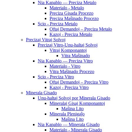
Nia Kapablo — Preciza Metalo
Materialo - Metalo
Preciza Gisada Procezo
Preciza Maŝinado Procezo
Scio - Preciza Metalo
Oftaj Demandoj – Preciza Metalo
Kazoj - Preciza Metalo
Precizaj Vitraj Solvoj
Precizaj Vitro-Unu-haltaj Solvoj
Vitraj Komponantoj
Vitra Maŝinado
Nia Kapablo — Preciza Vitro
Materialo - Vitro
Vitra Maŝinado Procezo
Scio - Preciza Vitro
Oftaj Demandoj – Preciza Vitro
Kazoj - Preciza Vitro
Minerala Gisado
Unu-haltaj Solvoj por Minerala Gisado
Mineralaj Gisaj Komponantoj
Maŝina Lito
Minerala Plenigaĵo
Maŝina Lito
Nia Kapablo — Minerala Gisado
Materialo - Minerala Gisado