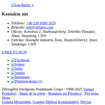
Kontaktu nin
Telefono:
+86 199 6999 1659
Retpoŝto:
info@zhhimg.com
Oficejo:
Konstruo 1, Jiazhouqicheng, Distrikto Tianqiao,
Jinan, Shandong, CHN
Fabriko:
Huanghe Industria Zono, HuaiyinDistrict, Jinan,
Ŝandongo, CHN
ENKETO NUN
ZHongHui Inteligenta Produktada Grupo - 1998-2025
Varmaj
Produktoj
-
Mapo de la retejo
-
Regularo pri Privateco
-
Plej bona
blogo
Granita Mezurplato
,
Granitaj Maŝinaj Komponantoj
,
Preciza