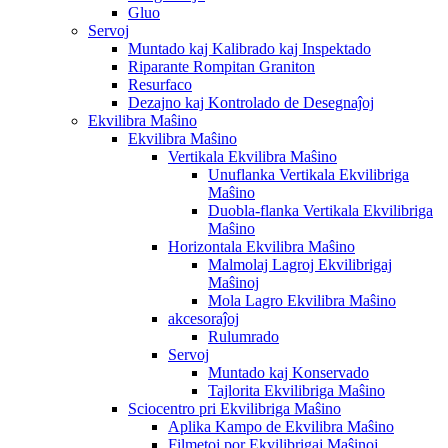
Gluo
Servoj
Muntado kaj Kalibrado kaj Inspektado
Riparante Rompitan Graniton
Resurfaco
Dezajno kaj Kontrolado de Desegnaĵoj
Ekvilibra Maŝino
Ekvilibra Maŝino
Vertikala Ekvilibra Maŝino
Unuflanka Vertikala Ekvilibriga
Maŝino
Duobla-flanka Vertikala Ekvilibriga
Maŝino
Horizontala Ekvilibra Maŝino
Malmolaj Lagroj Ekvilibrigaj
Maŝinoj
Mola Lagro Ekvilibra Maŝino
akcesoraĵoj
Rulumrado
Servoj
Muntado kaj Konservado
Tajlorita Ekvilibriga Maŝino
Sciocentro pri Ekvilibriga Maŝino
Aplika Kampo de Ekvilibra Maŝino
Filmetoj por Ekvilibrigaj Maŝinoj