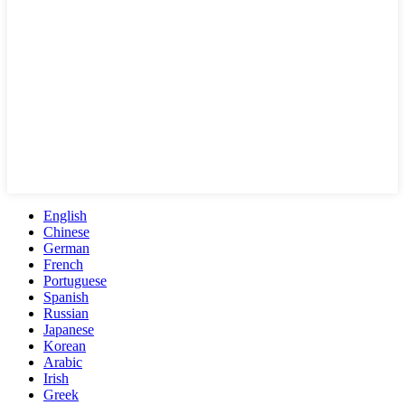
English
Chinese
German
French
Portuguese
Spanish
Russian
Japanese
Korean
Arabic
Irish
Greek