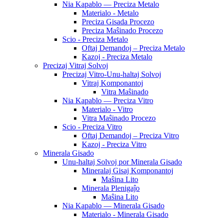
Nia Kapablo — Preciza Metalo
Materialo - Metalo
Preciza Gisada Procezo
Preciza Maŝinado Procezo
Scio - Preciza Metalo
Oftaj Demandoj – Preciza Metalo
Kazoj - Preciza Metalo
Precizaj Vitraj Solvoj
Precizaj Vitro-Unu-haltaj Solvoj
Vitraj Komponantoj
Vitra Maŝinado
Nia Kapablo — Preciza Vitro
Materialo - Vitro
Vitra Maŝinado Procezo
Scio - Preciza Vitro
Oftaj Demandoj – Preciza Vitro
Kazoj - Preciza Vitro
Minerala Gisado
Unu-haltaj Solvoj por Minerala Gisado
Mineralaj Gisaj Komponantoj
Maŝina Lito
Minerala Plenigaĵo
Maŝina Lito
Nia Kapablo — Minerala Gisado
Materialo - Minerala Gisado