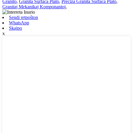
Granito
,
Granita Surfaca Plato
,
Preciza Granita Surfaca Plato
,
Granitaj Mekanikaj Komponantoj
,
Sendi retpoŝton
WhatsApp
Skajpo
x