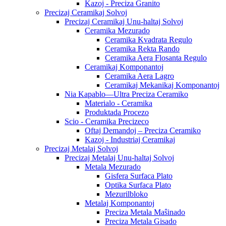
Kazoj - Preciza Granito
Precizaj Ceramikaj Solvoj
Precizaj Ceramikaj Unu-haltaj Solvoj
Ceramika Mezurado
Ceramika Kvadrata Regulo
Ceramika Rekta Rando
Ceramika Aera Flosanta Regulo
Ceramikaj Komponantoj
Ceramika Aera Lagro
Ceramikaj Mekanikaj Komponantoj
Nia Kapablo—Ultra Preciza Ceramiko
Materialo - Ceramika
Produktada Procezo
Scio - Ceramika Precizeco
Oftaj Demandoj – Preciza Ceramiko
Kazoj - Industriaj Ceramikaj
Precizaj Metalaj Solvoj
Precizaj Metalaj Unu-haltaj Solvoj
Metala Mezurado
Gisfera Surfaca Plato
Optika Surfaca Plato
Mezurilbloko
Metalaj Komponantoj
Preciza Metala Maŝinado
Preciza Metala Gisado