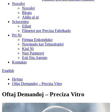
Novaĵoj
Novaĵoj
Blogo
Aliĝu al ni
Sciocentro
Elŝuti
Filmetoj por Preciza Fabrikado
Pri Ni
Firmaa Enkonduko
Novigado kaj Teknologioj
Kial Ni
Niaj Partneroj
Esti Nia Agento
Kontakto
English
Hejmo
Oftaj Demandoj – Preciza Vitro
Oftaj Demandoj – Preciza Vitro