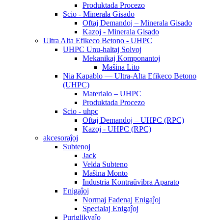
Produktada Procezo
Scio - Minerala Gisado
Oftaj Demandoj – Minerala Gisado
Kazoj - Minerala Gisado
Ultra Alta Efikeco Betono - UHPC
UHPC Unu-haltaj Solvoj
Mekanikaj Komponantoj
Maŝina Lito
Nia Kapablo — Ultra-Alta Efikeco Betono
(UHPC)
Materialo – UHPC
Produktada Procezo
Scio - uhpc
Oftaj Demandoj – UHPC (RPC)
Kazoj - UHPC (RPC)
akcesoraĵoj
Subtenoj
Jack
Velda Subteno
Maŝina Monto
Industria Kontraŭvibra Aparato
Enigaĵoj
Normaj Fadenaj Enigaĵoj
Specialaj Enigaĵoj
Puriglikvaĵo