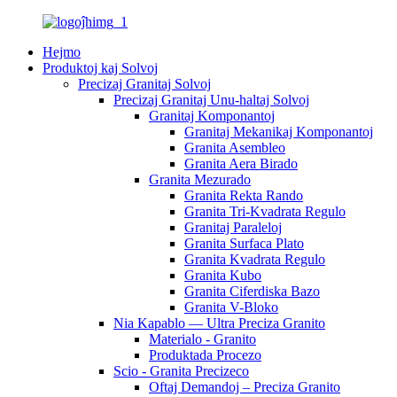
Hejmo
Produktoj kaj Solvoj
Precizaj Granitaj Solvoj
Precizaj Granitaj Unu-haltaj Solvoj
Granitaj Komponantoj
Granitaj Mekanikaj Komponantoj
Granita Asembleo
Granita Aera Birado
Granita Mezurado
Granita Rekta Rando
Granita Tri-Kvadrata Regulo
Granitaj Paraleloj
Granita Surfaca Plato
Granita Kvadrata Regulo
Granita Kubo
Granita Ciferdiska Bazo
Granita V-Bloko
Nia Kapablo — Ultra Preciza Granito
Materialo - Granito
Produktada Procezo
Scio - Granita Precizeco
Oftaj Demandoj – Preciza Granito