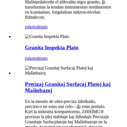
Maŝinprilaborita el altkvalita nigra granito, ĝi
transformas la krudan instrumentan rendimenton
en konstantan, longdaŭran mikron-nivelan
fidindecon.
enketo
detalo
Granita Inspekta Plato
enketo
detalo
Precizaj Granitaj Surfacaj Platoj kaj
Maŝinbazoj
En la mondo de ultra-preciza fabrikado,
precizeco ne estas nur celo—ĝi estas postulo.
Kiel la industria komparnormo, ZHHIMG®
provizas la plej stabilajn kaj fidindajn Precizajn
Granitajn Surfacplatojn kaj Maŝinbazojn en la
mondo, konstruitajn por plenumi la rigorajn