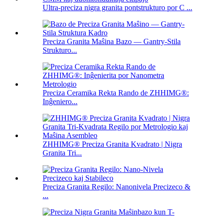
Ultra-preciza nigra granita pontstrukturo por C ...
Preciza Granita Maŝina Bazo — Gantry-Stila
Strukturo...
Preciza Ceramika Rekta Rando de ZHHIMG®:
Inĝeniero...
ZHHIMG® Preciza Granita Kvadrato | Nigra
Granita Tri...
Preciza Granita Regilo: Nanonivela Precizeco &
...