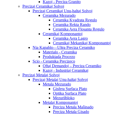
Kazoj - Preciza Granito
Precizaj Ceramikaj Solvoj
Precizaj Ceramikaj Unu-haltaj Solvoj
Ceramika Mezurado
Ceramika Kvadrata Regulo
Ceramika Rekta Rando
Ceramika Aera Flosanta Regulo
Ceramikaj Komponantoj
Ceramika Aera Lagro
Ceramikaj Mekanikaj Komponantoj
Nia Kapablo—Ultra Preciza Ceramiko
Materialo - Ceramika
Produktada Procezo
Scio - Ceramika Precizeco
Oftaj Demandoj – Preciza Ceramiko
Kazoj - Industriaj Ceramikaj
Precizaj Metalaj Solvoj
Precizaj Metalaj Unu-haltaj Solvoj
Metala Mezurado
Gisfera Surfaca Plato
Optika Surfaca Plato
Mezurilbloko
Metalaj Komponantoj
Preciza Metala Maŝinado
Preciza Metala Gisado