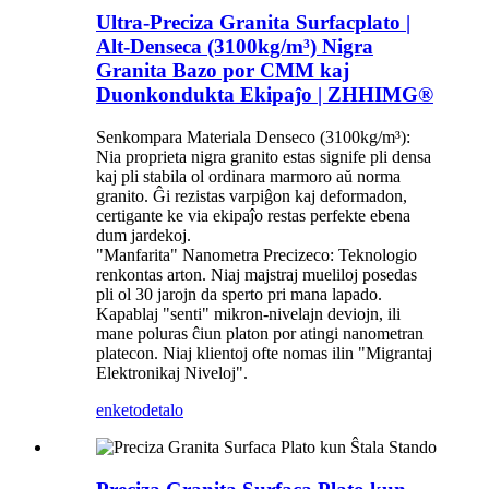
Ultra-Preciza Granita Surfacplato |
Alt-Denseca (3100kg/m³) Nigra
Granita Bazo por CMM kaj
Duonkondukta Ekipaĵo | ZHHIMG®
Senkompara Materiala Denseco (3100kg/m³):
Nia proprieta nigra granito estas signife pli densa
kaj pli stabila ol ordinara marmoro aŭ norma
granito. Ĝi rezistas varpiĝon kaj deformadon,
certigante ke via ekipaĵo restas perfekte ebena
dum jardekoj.
"Manfarita" Nanometra Precizeco: Teknologio
renkontas arton. Niaj majstraj mueliloj posedas
pli ol 30 jarojn da sperto pri mana lapado.
Kapablaj "senti" mikron-nivelajn deviojn, ili
mane poluras ĉiun platon por atingi nanometran
platecon. Niaj klientoj ofte nomas ilin "Migrantaj
Elektronikaj Niveloj".
enketo
detalo