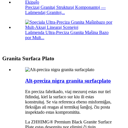
Precizaj Granitaj Strukturaj Komponantoj —
Laŭmendaj Granitoj...
Laŭmenda Ultra-Preciza Granita Maŝina Bazo
por Mult...
Granita Surfaca Plato
Alt-preciza nigra granita surfacplato
En preciza fabrikado, viaj mezuroj estas nur tiel
fidindaj, kiel la surfaco sur kiu ili estas
konstruitaj. Se via referenca ebeno misformiĝas,
fleksiĝas aŭ reagas al termikaj ŝanĝoj, ĉiu posta
inspektado estas kompromitita.
La ZHHIMG® Premium Black Granite Surface
Plate estas desegnita por elimini ĉi tiujn