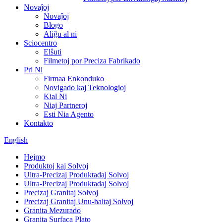
Novaĵoj
Novaĵoj
Blogo
Aliĝu al ni
Sciocentro
Elŝuti
Filmetoj por Preciza Fabrikado
Pri Ni
Firmaa Enkonduko
Novigado kaj Teknologioj
Kial Ni
Niaj Partneroj
Esti Nia Agento
Kontakto
English
Hejmo
Produktoj kaj Solvoj
Ultra-Precizaj Produktadaj Solvoj
Ultra-Precizaj Produktadaj Solvoj
Precizaj Granitaj Solvoj
Precizaj Granitaj Unu-haltaj Solvoj
Granita Mezurado
Granita Surfaca Plato