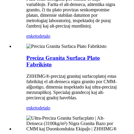
variablojn. Farita el alt-denseca, aŭtentika nigra
granito, ĉi tiu plato provizas senkompromise
platan, dimensie stabilan datumon por
metrologiaj laboratorioj, inspektadoj de puraj
ĉambroj kaj alt-precizaj muntlinioj.
enketo
detalo
Preciza Granita Surfaca Plato
Fabrikisto
ZHHIMG®-precizaj granitaj surfacoplatoj estas
fabrikitaj el alt-denseca nigra granito por CMM-
alĝustigo, dimensia inspektado kaj ultra-precizaj
mezuraplikoj. Specialaj grandecoj kaj alt-
precizecaj gradoj haveblas.
enketo
detalo