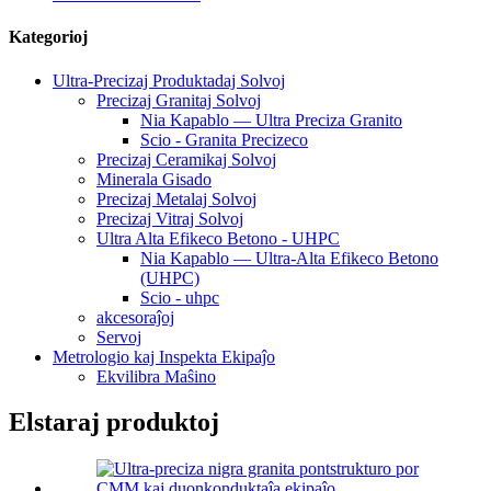
Kategorioj
Ultra-Precizaj Produktadaj Solvoj
Precizaj Granitaj Solvoj
Nia Kapablo — Ultra Preciza Granito
Scio - Granita Precizeco
Precizaj Ceramikaj Solvoj
Minerala Gisado
Precizaj Metalaj Solvoj
Precizaj Vitraj Solvoj
Ultra Alta Efikeco Betono - UHPC
Nia Kapablo — Ultra-Alta Efikeco Betono
(UHPC)
Scio - uhpc
akcesoraĵoj
Servoj
Metrologio kaj Inspekta Ekipaĵo
Ekvilibra Maŝino
Elstaraj produktoj