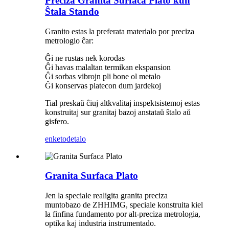
Preciza Granita Surfaca Plato kun
Ŝtala Stando
Granito estas la preferata materialo por preciza
metrologio ĉar:
Ĝi ne rustas nek korodas
Ĝi havas malaltan termikan ekspansion
Ĝi sorbas vibrojn pli bone ol metalo
Ĝi konservas platecon dum jardekoj
Tial preskaŭ ĉiuj altkvalitaj inspektsistemoj estas
konstruitaj sur granitaj bazoj anstataŭ ŝtalo aŭ
gisfero.
enketo
detalo
Granita Surfaca Plato
Jen la speciale realigita granita preciza
muntobazo de ZHHIMG, speciale konstruita kiel
la finfina fundamento por alt-preciza metrologia,
optika kaj industria instrumentado.