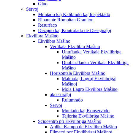
Gluo
Servoj
Muntado kaj Kalibrado kaj Inspektado
Riparante Rompitan Graniton
Resurfaco
Dezajno kaj Kontrolado de Desegnaĵoj
Ekvilibra Maŝino
Ekvilibra Maŝino
Vertikala Ekvilibra Maŝino
Unuflanka Vertikala Ekvilibriga
Maŝino
Duobla-flanka Vertikala Ekvilibriga
Maŝino
Horizontala Ekvilibra Maŝino
Malmolaj Lagroj Ekvilibrigaj
Maŝinoj
Mola Lagro Ekvilibra Maŝino
akcesoraĵoj
Rulumrado
Servoj
Muntado kaj Konservado
Tajlorita Ekvilibriga Maŝino
Sciocentro pri Ekvilibriga Maŝino
Aplika Kampo de Ekvilibra Maŝino
Filmetoj por Ekvilibrigaj Maŝinoj