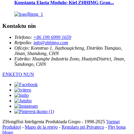
Konstanta Elasta Modulo: Kiel ZHHIMG Gran...
Kontaktu nin
Telefono:
+86 199 6999 1659
Retpoŝto:
info@zhhimg.com
Oficejo:
Konstruo 1, Jiazhouqicheng, Distrikto Tianqiao,
Jinan, Shandong, CHN
Fabriko:
Huanghe Industria Zono, HuaiyinDistrict, Jinan,
Ŝandongo, CHN
ENKETO NUN
ZHongHui Inteligenta Produktada Grupo - 1998-2025
Varmaj
Produktoj
-
Mapo de la retejo
-
Regularo pri Privateco
-
Plej bona
blogo