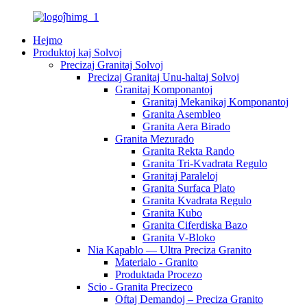
Hejmo
Produktoj kaj Solvoj
Precizaj Granitaj Solvoj
Precizaj Granitaj Unu-haltaj Solvoj
Granitaj Komponantoj
Granitaj Mekanikaj Komponantoj
Granita Asembleo
Granita Aera Birado
Granita Mezurado
Granita Rekta Rando
Granita Tri-Kvadrata Regulo
Granitaj Paraleloj
Granita Surfaca Plato
Granita Kvadrata Regulo
Granita Kubo
Granita Ciferdiska Bazo
Granita V-Bloko
Nia Kapablo — Ultra Preciza Granito
Materialo - Granito
Produktada Procezo
Scio - Granita Precizeco
Oftaj Demandoj – Preciza Granito