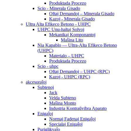
Produktada Procezo
Scio - Minerala Gisado
Oftaj Demandoj – Minerala Gisado
Kazoj - Minerala Gisado
Ultra Alta Efikeco Betono - UHPC
UHPC Unu-haltaj Solvoj
Mekanikaj Komponantoj
Maŝina Lito
Nia Kapablo — Ultra-Alta Efikeco Betono
(UHPC)
Materialo – UHPC
Produktada Procezo
Scio - uhpc
Oftaj Demandoj – UHPC (RPC)
Kazoj - UHPC (RPC)
akcesoraĵoj
Subtenoj
Jack
Velda Subteno
Maŝina Monto
Industria Kontraŭvibra Aparato
Enigaĵoj
Normaj Fadenaj Enigaĵoj
Specialaj Enigaĵoj
Puriglikvaĵo