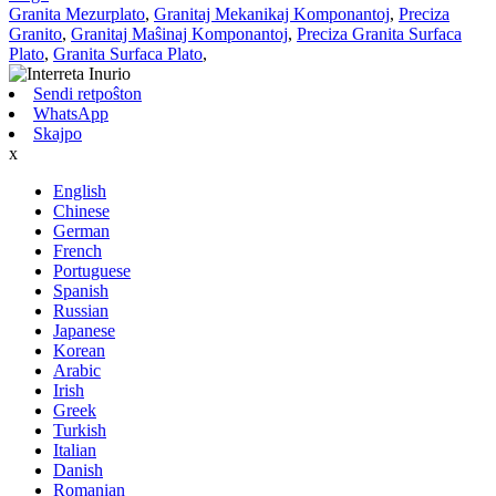
Granita Mezurplato
,
Granitaj Mekanikaj Komponantoj
,
Preciza
Granito
,
Granitaj Maŝinaj Komponantoj
,
Preciza Granita Surfaca
Plato
,
Granita Surfaca Plato
,
Sendi retpoŝton
WhatsApp
Skajpo
x
English
Chinese
German
French
Portuguese
Spanish
Russian
Japanese
Korean
Arabic
Irish
Greek
Turkish
Italian
Danish
Romanian