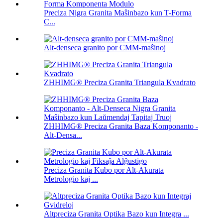
Preciza Nigra Granita Maŝinbazo kun T-Forma
C...
Alt-denseca granito por CMM-maŝinoj
ZHHIMG® Preciza Granita Triangula Kvadrato
ZHHIMG® Preciza Granita Baza Komponanto -
Alt-Densa...
Preciza Granita Kubo por Alt-Akurata
Metrologio kaj ...
Altpreciza Granita Optika Bazo kun Integra ...