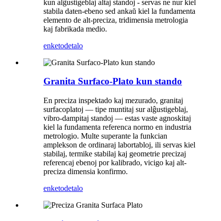
kun alĝustigeblaj altaj standoj - servas ne nur kiel
stabila daten-ebeno sed ankaŭ kiel la fundamenta
elemento de alt-preciza, tridimensia metrologia
kaj fabrikada medio.
enketo
detalo
Granita Surfaco-Plato kun stando
En preciza inspektado kaj mezurado, granitaj
surfacoplatoj — tipe muntitaj sur alĝustigeblaj,
vibro-dampitaj standoj — estas vaste agnoskitaj
kiel la fundamenta referenca normo en industria
metrologio. Multe superante la funkcian
amplekson de ordinaraj labortabloj, ili servas kiel
stabilaj, termike stabilaj kaj geometrie precizaj
referencaj ebenoj por kalibrado, vicigo kaj alt-
preciza dimensia konfirmo.
enketo
detalo