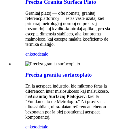
Preciza Granita Surfaca Plato
Granitaj platoj — ofte nomataj granitaj
referencplatformoj — estas vaste uzataj kiel
primaraj metrologiaj normoj en precizaj
mezuradoj kaj kvalito-kontrolaj aplikoj, pro sia
escepta dimensia stabileco, alta kunprema
malmoleco, kaj escepte malalta koeficiento de
termika dilatiĝo.
enketo
detalo
Preciza granita surfacoplato
En la aerspaca industrio, kie mikrono faras la
diferencon inter misiosukceso kaj malsukceso,
nia
Granitaj Surfacaj Platoj
servi kiel la
"Fundamento de Metrologio." Ni provizas la
ultra-stabilan, ultra-platan referencan ebenon
bezonatan por la plej postulemaj aerspacaj
komponantoj.
enketo
detalo