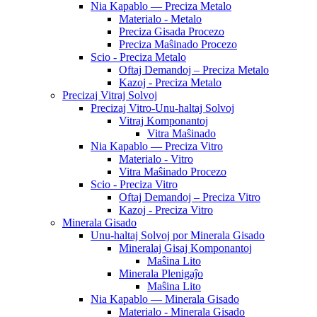
Nia Kapablo — Preciza Metalo
Materialo - Metalo
Preciza Gisada Procezo
Preciza Maŝinado Procezo
Scio - Preciza Metalo
Oftaj Demandoj – Preciza Metalo
Kazoj - Preciza Metalo
Precizaj Vitraj Solvoj
Precizaj Vitro-Unu-haltaj Solvoj
Vitraj Komponantoj
Vitra Maŝinado
Nia Kapablo — Preciza Vitro
Materialo - Vitro
Vitra Maŝinado Procezo
Scio - Preciza Vitro
Oftaj Demandoj – Preciza Vitro
Kazoj - Preciza Vitro
Minerala Gisado
Unu-haltaj Solvoj por Minerala Gisado
Mineralaj Gisaj Komponantoj
Maŝina Lito
Minerala Plenigaĵo
Maŝina Lito
Nia Kapablo — Minerala Gisado
Materialo - Minerala Gisado