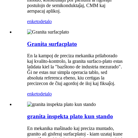
postulojn de semikonduktaĵaj, CMM kaj
aerspacaj aplikoj.
enketo
detalo
Granita surfacplato
En la kampoj de preciza mekanika prilaborado
kaj kvalito-kontrolo, la granita surfaco-plato estas
laŭdata kiel la "bazŝtono de industria mezurado".
Ĝi ne estas nur simpla operacia tablo, sed
absoluta referenca ebeno, kiu certigas la
precizecon de ĉiuj agordoj de iloj kaj fiksaĵoj.
enketo
detalo
granita inspekta plato kun stando
En mekanika maŝinado kaj preciza muntado,
granito aŭ gisferaj surfacplatoj - kiam uzataj kune