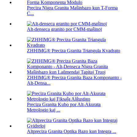
Preciza Nigra Granita Maŝinbazo kun T-Forma
C...
Alt-denseca granito por CMM-maŝinoj
ZHHIMG® Preciza Granita Triangula Kvadrato
ZHHIMG® Preciza Granita Baza Komponanto -
Alt-Densa...
Preciza Granita Kubo por Alt-Akurata
Metrologio kaj ...
Altpreciza Granita Optika Bazo kun Integra ...