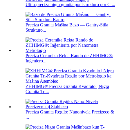
Ultra-preciza nigra granita pontstrukturo por C ...
Preciza Granita Maŝina Bazo — Gantry-Stila
Strukturo...
Preciza Ceramika Rekta Rando de ZHHIMG®:
Inĝeniero...
ZHHIMG® Preciza Granita Kvadrato | Nigra
Granita Tri...
Preciza Granita Regilo: Nanonivela Precizeco &
...