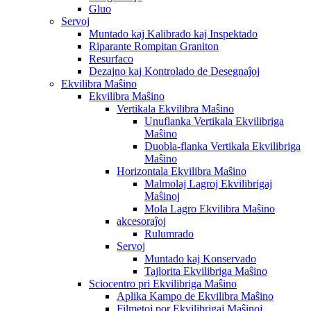
Gluo
Servoj
Muntado kaj Kalibrado kaj Inspektado
Riparante Rompitan Graniton
Resurfaco
Dezajno kaj Kontrolado de Desegnaĵoj
Ekvilibra Maŝino
Ekvilibra Maŝino
Vertikala Ekvilibra Maŝino
Unuflanka Vertikala Ekvilibriga
Maŝino
Duobla-flanka Vertikala Ekvilibriga
Maŝino
Horizontala Ekvilibra Maŝino
Malmolaj Lagroj Ekvilibrigaj
Maŝinoj
Mola Lagro Ekvilibra Maŝino
akcesoraĵoj
Rulumrado
Servoj
Muntado kaj Konservado
Tajlorita Ekvilibriga Maŝino
Sciocentro pri Ekvilibriga Maŝino
Aplika Kampo de Ekvilibra Maŝino
Filmetoj por Ekvilibrigaj Maŝinoj