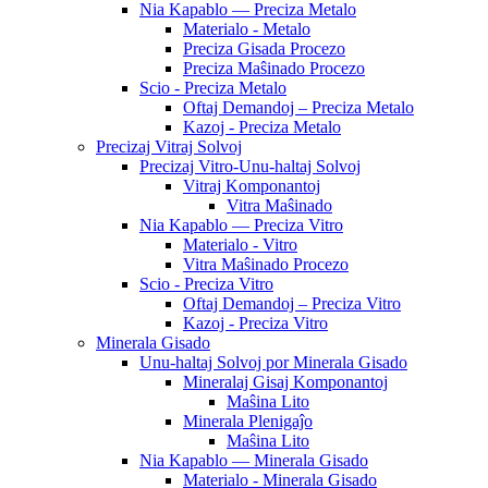
Nia Kapablo — Preciza Metalo
Materialo - Metalo
Preciza Gisada Procezo
Preciza Maŝinado Procezo
Scio - Preciza Metalo
Oftaj Demandoj – Preciza Metalo
Kazoj - Preciza Metalo
Precizaj Vitraj Solvoj
Precizaj Vitro-Unu-haltaj Solvoj
Vitraj Komponantoj
Vitra Maŝinado
Nia Kapablo — Preciza Vitro
Materialo - Vitro
Vitra Maŝinado Procezo
Scio - Preciza Vitro
Oftaj Demandoj – Preciza Vitro
Kazoj - Preciza Vitro
Minerala Gisado
Unu-haltaj Solvoj por Minerala Gisado
Mineralaj Gisaj Komponantoj
Maŝina Lito
Minerala Plenigaĵo
Maŝina Lito
Nia Kapablo — Minerala Gisado
Materialo - Minerala Gisado