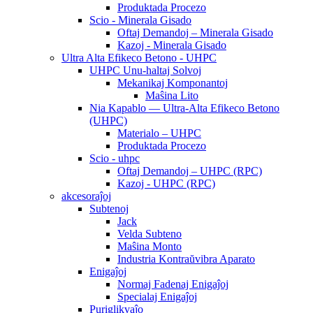
Produktada Procezo
Scio - Minerala Gisado
Oftaj Demandoj – Minerala Gisado
Kazoj - Minerala Gisado
Ultra Alta Efikeco Betono - UHPC
UHPC Unu-haltaj Solvoj
Mekanikaj Komponantoj
Maŝina Lito
Nia Kapablo — Ultra-Alta Efikeco Betono
(UHPC)
Materialo – UHPC
Produktada Procezo
Scio - uhpc
Oftaj Demandoj – UHPC (RPC)
Kazoj - UHPC (RPC)
akcesoraĵoj
Subtenoj
Jack
Velda Subteno
Maŝina Monto
Industria Kontraŭvibra Aparato
Enigaĵoj
Normaj Fadenaj Enigaĵoj
Specialaj Enigaĵoj
Puriglikvaĵo