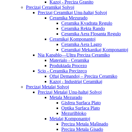
Kazoj - Preciza Granito
Precizaj Ceramikaj Solvoj
Precizaj Ceramikaj Unu-haltaj Solvoj
Ceramika Mezurado
Ceramika Kvadrata Regulo
Ceramika Rekta Rando
Ceramika Aera Flosanta Regulo
Ceramikaj Komponantoj
Ceramika Aera Lagro
Ceramikaj Mekanikaj Komponantoj
Nia Kapablo—Ultra Preciza Ceramiko
Materialo - Ceramika
Produktada Procezo
Scio - Ceramika Precizeco
Oftaj Demandoj – Preciza Ceramiko
Kazoj - Industriaj Ceramikaj
Precizaj Metalaj Solvoj
Precizaj Metalaj Unu-haltaj Solvoj
Metala Mezurado
Gisfera Surfaca Plato
Optika Surfaca Plato
Mezurilbloko
Metalaj Komponantoj
Preciza Metala Maŝinado
Preciza Metala Gisado