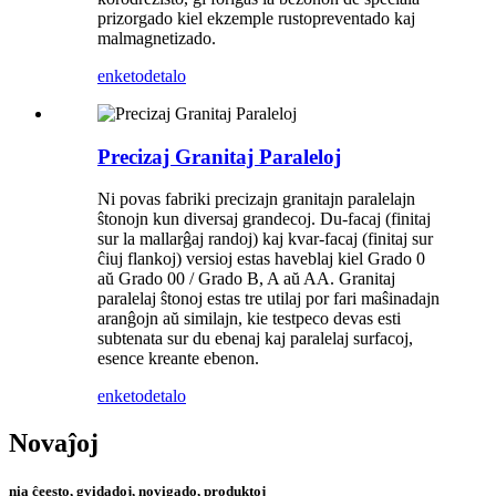
prizorgado kiel ekzemple rustopreventado kaj
malmagnetizado.
enketo
detalo
Precizaj Granitaj Paraleloj
Ni povas fabriki precizajn granitajn paralelajn
ŝtonojn kun diversaj grandecoj. Du-facaj (finitaj
sur la mallarĝaj randoj) kaj kvar-facaj (finitaj sur
ĉiuj flankoj) versioj estas haveblaj kiel Grado 0
aŭ Grado 00 / Grado B, A aŭ AA. Granitaj
paralelaj ŝtonoj estas tre utilaj por fari maŝinadajn
aranĝojn aŭ similajn, kie testpeco devas esti
subtenata sur du ebenaj kaj paralelaj surfacoj,
esence kreante ebenon.
enketo
detalo
Novaĵoj
nia ĉeesto, gvidadoj, novigado, produktoj