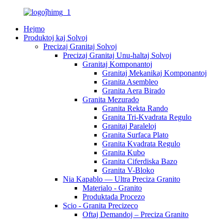
Hejmo
Produktoj kaj Solvoj
Precizaj Granitaj Solvoj
Precizaj Granitaj Unu-haltaj Solvoj
Granitaj Komponantoj
Granitaj Mekanikaj Komponantoj
Granita Asembleo
Granita Aera Birado
Granita Mezurado
Granita Rekta Rando
Granita Tri-Kvadrata Regulo
Granitaj Paraleloj
Granita Surfaca Plato
Granita Kvadrata Regulo
Granita Kubo
Granita Ciferdiska Bazo
Granita V-Bloko
Nia Kapablo — Ultra Preciza Granito
Materialo - Granito
Produktada Procezo
Scio - Granita Precizeco
Oftaj Demandoj – Preciza Granito