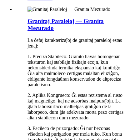
Granitaj Paraleloj — Granita
Mezurado
La ĉefaj karakterizaĵoj de granitaj paraleloj estas
jenaj:
1. Preciza Stabileco: Granito havas homogenan
teksturon kaj stabilajn fizikajn ecojn, kun
nekonsiderinda termika ekspansio kaj kuntiriĝo.
Ĝia alta malmoleco certigas malaltan eluziĝon,
ebligante longdaŭran konservadon de altpreciza
paralelismo.
2. Aplika Kongrueco: Ĝi estas rezistema al rusto
kaj magnetigo, kaj ne adsorbas malpuraĵojn. La
glata laborsurfaco malhelpas gratiĝon de la
laborpeco, dum ĝia adekvata morta pezo certigas
altan stabilecon dum mezurado.
3. Facileco de prizorgado: Ĝi nur bezonas
viŝadon kaj purigadon per mola tuko. Kun bona
korodrezisto, ĝi forigas la bezonon de speciala