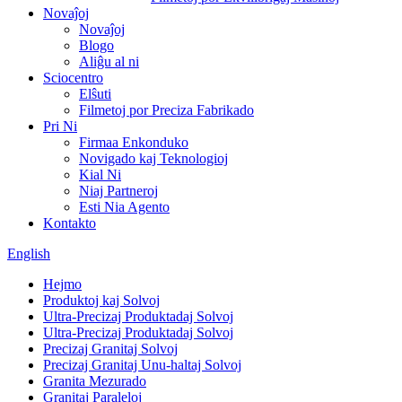
Novaĵoj
Novaĵoj
Blogo
Aliĝu al ni
Sciocentro
Elŝuti
Filmetoj por Preciza Fabrikado
Pri Ni
Firmaa Enkonduko
Novigado kaj Teknologioj
Kial Ni
Niaj Partneroj
Esti Nia Agento
Kontakto
English
Hejmo
Produktoj kaj Solvoj
Ultra-Precizaj Produktadaj Solvoj
Ultra-Precizaj Produktadaj Solvoj
Precizaj Granitaj Solvoj
Precizaj Granitaj Unu-haltaj Solvoj
Granita Mezurado
Granitaj Paraleloj