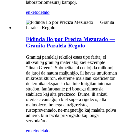
laboratoriomezuraj kampoj.
enketo
detalo
Fidinda Ilo por Preciza Mezurado —
Granita Paralela Regulo
Granitaj paralelaj rektiloj estas tipe faritaj el
altkvalitaj granitaj materialoj kiel ekzemple
"Jinan Green". Submetitaj al centoj da milionoj
da jaroj da natura maljuniĝo, ili havas unuforman
mikrostrukturon, ekstreme malaltan koeficienton
de termika ekspansio kaj tute forigitan internan
streĉon, fanfaronante pri bonega dimensia
stabileco kaj alta precizeco. Dume, ili ankaŭ
ofertas avantaĝojn kiel supera rigideco, alta
malmoleco, bonega eluziĝrezisto,
rustopreventado, ne-magnetiĝo kaj malalta polva
adhero, kun facila prizorgado kaj longa
servodaŭro.
enketo
detalo