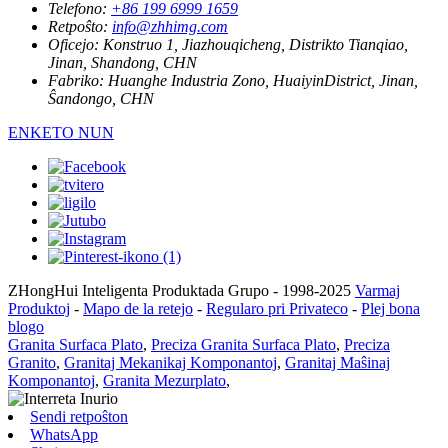
Telefono:
+86 199 6999 1659
Retpoŝto:
info@zhhimg.com
Oficejo:
Konstruo 1, Jiazhouqicheng, Distrikto Tianqiao,
Jinan, Shandong, CHN
Fabriko:
Huanghe Industria Zono, HuaiyinDistrict, Jinan,
Ŝandongo, CHN
ENKETO NUN
ZHongHui Inteligenta Produktada Grupo - 1998-2025
Varmaj
Produktoj
-
Mapo de la retejo
-
Regularo pri Privateco
-
Plej bona
blogo
Granita Surfaca Plato
,
Preciza Granita Surfaca Plato
,
Preciza
Granito
,
Granitaj Mekanikaj Komponantoj
,
Granitaj Maŝinaj
Komponantoj
,
Granita Mezurplato
,
Sendi retpoŝton
WhatsApp