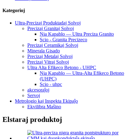
Kategorioj
Ultra-Precizaj Produktadaj Solvoj
Precizaj Granitaj Solvoj
Nia Kapablo — Ultra Preciza Granito
Scio - Granita Precizeco
Precizaj Ceramikaj Solvoj
Minerala Gisado
Precizaj Metalaj Solvoj
Precizaj Vitraj Solvoj
Ultra Alta Efikeco Betono - UHPC
Nia Kapablo — Ultra-Alta Efikeco Betono
(UHPC)
Scio - uhpc
akcesoraĵoj
Servoj
Metrologio kaj Inspekta Ekipaĵo
Ekvilibra Maŝino
Elstaraj produktoj