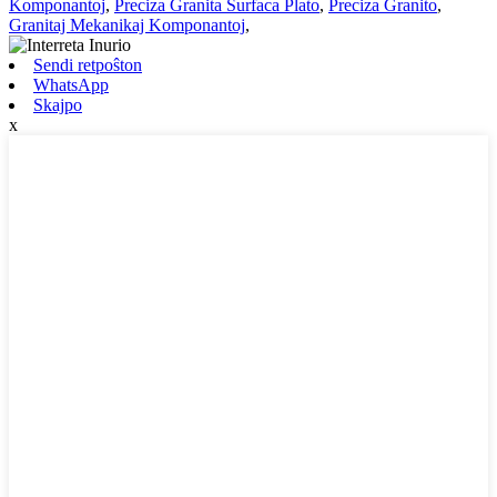
Komponantoj
,
Preciza Granita Surfaca Plato
,
Preciza Granito
,
Granitaj Mekanikaj Komponantoj
,
Sendi retpoŝton
WhatsApp
Skajpo
x