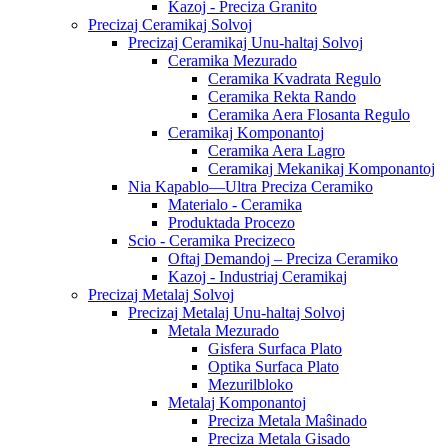
Kazoj - Preciza Granito
Precizaj Ceramikaj Solvoj
Precizaj Ceramikaj Unu-haltaj Solvoj
Ceramika Mezurado
Ceramika Kvadrata Regulo
Ceramika Rekta Rando
Ceramika Aera Flosanta Regulo
Ceramikaj Komponantoj
Ceramika Aera Lagro
Ceramikaj Mekanikaj Komponantoj
Nia Kapablo—Ultra Preciza Ceramiko
Materialo - Ceramika
Produktada Procezo
Scio - Ceramika Precizeco
Oftaj Demandoj – Preciza Ceramiko
Kazoj - Industriaj Ceramikaj
Precizaj Metalaj Solvoj
Precizaj Metalaj Unu-haltaj Solvoj
Metala Mezurado
Gisfera Surfaca Plato
Optika Surfaca Plato
Mezurilbloko
Metalaj Komponantoj
Preciza Metala Maŝinado
Preciza Metala Gisado