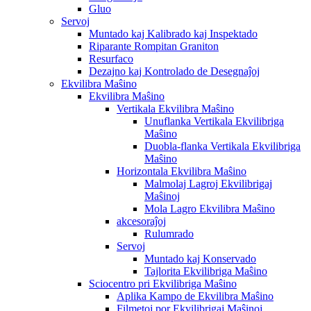
Gluo
Servoj
Muntado kaj Kalibrado kaj Inspektado
Riparante Rompitan Graniton
Resurfaco
Dezajno kaj Kontrolado de Desegnaĵoj
Ekvilibra Maŝino
Ekvilibra Maŝino
Vertikala Ekvilibra Maŝino
Unuflanka Vertikala Ekvilibriga
Maŝino
Duobla-flanka Vertikala Ekvilibriga
Maŝino
Horizontala Ekvilibra Maŝino
Malmolaj Lagroj Ekvilibrigaj
Maŝinoj
Mola Lagro Ekvilibra Maŝino
akcesoraĵoj
Rulumrado
Servoj
Muntado kaj Konservado
Tajlorita Ekvilibriga Maŝino
Sciocentro pri Ekvilibriga Maŝino
Aplika Kampo de Ekvilibra Maŝino
Filmetoj por Ekvilibrigaj Maŝinoj