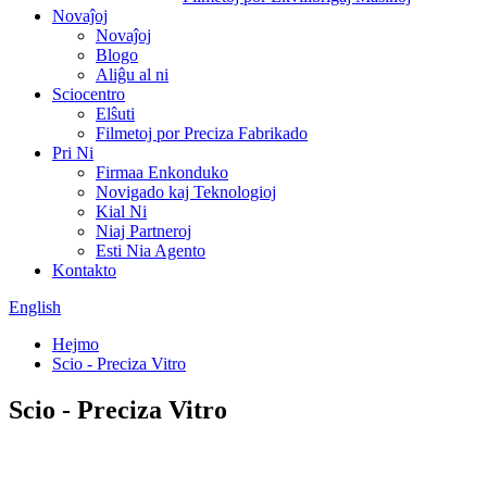
Novaĵoj
Novaĵoj
Blogo
Aliĝu al ni
Sciocentro
Elŝuti
Filmetoj por Preciza Fabrikado
Pri Ni
Firmaa Enkonduko
Novigado kaj Teknologioj
Kial Ni
Niaj Partneroj
Esti Nia Agento
Kontakto
English
Hejmo
Scio - Preciza Vitro
Scio - Preciza Vitro