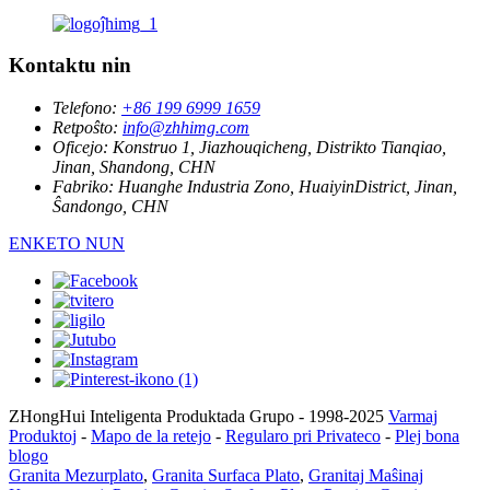
Kontaktu nin
Telefono:
+86 199 6999 1659
Retpoŝto:
info@zhhimg.com
Oficejo:
Konstruo 1, Jiazhouqicheng, Distrikto Tianqiao,
Jinan, Shandong, CHN
Fabriko:
Huanghe Industria Zono, HuaiyinDistrict, Jinan,
Ŝandongo, CHN
ENKETO NUN
ZHongHui Inteligenta Produktada Grupo - 1998-2025
Varmaj
Produktoj
-
Mapo de la retejo
-
Regularo pri Privateco
-
Plej bona
blogo
Granita Mezurplato
,
Granita Surfaca Plato
,
Granitaj Maŝinaj