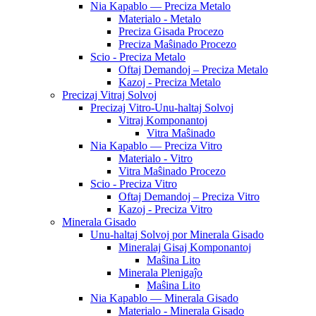
Nia Kapablo — Preciza Metalo
Materialo - Metalo
Preciza Gisada Procezo
Preciza Maŝinado Procezo
Scio - Preciza Metalo
Oftaj Demandoj – Preciza Metalo
Kazoj - Preciza Metalo
Precizaj Vitraj Solvoj
Precizaj Vitro-Unu-haltaj Solvoj
Vitraj Komponantoj
Vitra Maŝinado
Nia Kapablo — Preciza Vitro
Materialo - Vitro
Vitra Maŝinado Procezo
Scio - Preciza Vitro
Oftaj Demandoj – Preciza Vitro
Kazoj - Preciza Vitro
Minerala Gisado
Unu-haltaj Solvoj por Minerala Gisado
Mineralaj Gisaj Komponantoj
Maŝina Lito
Minerala Plenigaĵo
Maŝina Lito
Nia Kapablo — Minerala Gisado
Materialo - Minerala Gisado