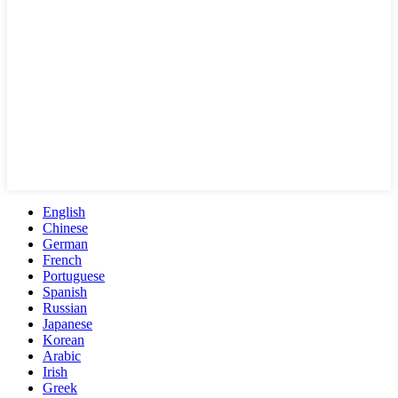
English
Chinese
German
French
Portuguese
Spanish
Russian
Japanese
Korean
Arabic
Irish
Greek