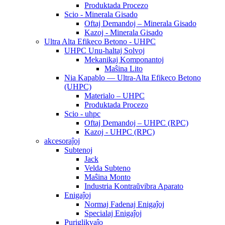
Produktada Procezo
Scio - Minerala Gisado
Oftaj Demandoj – Minerala Gisado
Kazoj - Minerala Gisado
Ultra Alta Efikeco Betono - UHPC
UHPC Unu-haltaj Solvoj
Mekanikaj Komponantoj
Maŝina Lito
Nia Kapablo — Ultra-Alta Efikeco Betono
(UHPC)
Materialo – UHPC
Produktada Procezo
Scio - uhpc
Oftaj Demandoj – UHPC (RPC)
Kazoj - UHPC (RPC)
akcesoraĵoj
Subtenoj
Jack
Velda Subteno
Maŝina Monto
Industria Kontraŭvibra Aparato
Enigaĵoj
Normaj Fadenaj Enigaĵoj
Specialaj Enigaĵoj
Puriglikvaĵo