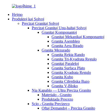
Hejmo
Produktoj kaj Solvoj
Precizaj Granitaj Solvoj
Precizaj Granitaj Unu-haltaj Solvoj
Granitaj Komponantoj
Granitaj Mekanikaj Komponantoj
Granita Asembleo
Granita Aera Birado
Granita Mezurado
Granita Rekta Rando
Granita Tri-Kvadrata Regulo
Granitaj Paraleloj
Granita Surfaca Plato
Granita Kvadrata Regulo
Granita Kubo
Granita Ciferdiska Bazo
Granita V-Bloko
Nia Kapablo — Ultra Preciza Granito
Materialo - Granito
Produktada Procezo
Scio - Granita Precizeco
Oftaj Demandoj – Preciza Granito