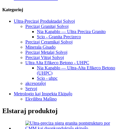
Kategorioj
Ultra-Precizaj Produktadaj Solvoj
Precizaj Granitaj Solvoj
Nia Kapablo — Ultra Preciza Granito
Scio - Granita Precizeco
Precizaj Ceramikaj Solvoj
Minerala Gisado
Precizaj Metalaj Solvoj
Precizaj Vitraj Solvoj
Ultra Alta Efikeco Betono - UHPC
Nia Kapablo — Ultra-Alta Efikeco Betono
(UHPC)
Scio - uhpc
akcesoraĵoj
Servoj
Metrologio kaj Inspekta Ekipaĵo
Ekvilibra Maŝino
Elstaraj produktoj