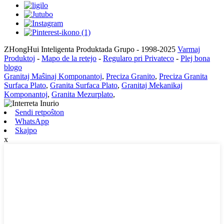
ZHongHui Inteligenta Produktada Grupo - 1998-2025
Varmaj
Produktoj
-
Mapo de la retejo
-
Regularo pri Privateco
-
Plej bona
blogo
Granitaj Maŝinaj Komponantoj
,
Preciza Granito
,
Preciza Granita
Surfaca Plato
,
Granita Surfaca Plato
,
Granitaj Mekanikaj
Komponantoj
,
Granita Mezurplato
,
Sendi retpoŝton
WhatsApp
Skajpo
x