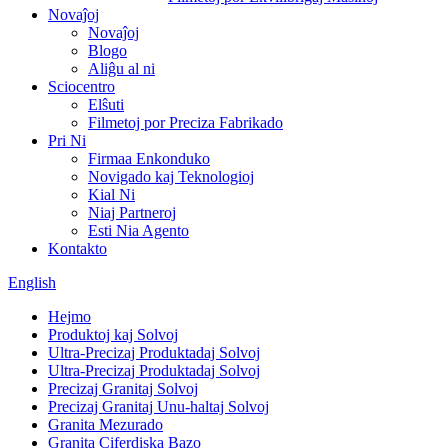
Novaĵoj
Novaĵoj
Blogo
Aliĝu al ni
Sciocentro
Elŝuti
Filmetoj por Preciza Fabrikado
Pri Ni
Firmaa Enkonduko
Novigado kaj Teknologioj
Kial Ni
Niaj Partneroj
Esti Nia Agento
Kontakto
English
Hejmo
Produktoj kaj Solvoj
Ultra-Precizaj Produktadaj Solvoj
Ultra-Precizaj Produktadaj Solvoj
Precizaj Granitaj Solvoj
Precizaj Granitaj Unu-haltaj Solvoj
Granita Mezurado
Granita Ciferdiska Bazo