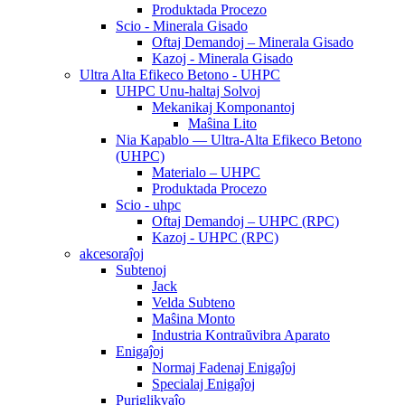
Produktada Procezo
Scio - Minerala Gisado
Oftaj Demandoj – Minerala Gisado
Kazoj - Minerala Gisado
Ultra Alta Efikeco Betono - UHPC
UHPC Unu-haltaj Solvoj
Mekanikaj Komponantoj
Maŝina Lito
Nia Kapablo — Ultra-Alta Efikeco Betono
(UHPC)
Materialo – UHPC
Produktada Procezo
Scio - uhpc
Oftaj Demandoj – UHPC (RPC)
Kazoj - UHPC (RPC)
akcesoraĵoj
Subtenoj
Jack
Velda Subteno
Maŝina Monto
Industria Kontraŭvibra Aparato
Enigaĵoj
Normaj Fadenaj Enigaĵoj
Specialaj Enigaĵoj
Puriglikvaĵo