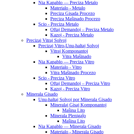
Nia Kapablo — Preciza Metalo
Materialo - Metalo
Preciza Gisada Procezo
Preciza Maŝinado Procezo
Scio - Preciza Metalo
Oftaj Demandoj – Preciza Metalo
Kazoj - Preciza Metalo
Precizaj Vitraj Solvoj
Precizaj Vitro-Unu-haltaj Solvoj
Vitraj Komponantoj
Vitra Maŝinado
Nia Kapablo — Preciza Vitro
Materialo - Vitro
Vitra Maŝinado Procezo
Scio - Preciza Vitro
Oftaj Demandoj – Preciza Vitro
Kazoj - Preciza Vitro
Minerala Gisado
Unu-haltaj Solvoj por Minerala Gisado
Mineralaj Gisaj Komponantoj
Maŝina Lito
Minerala Plenigaĵo
Maŝina Lito
Nia Kapablo — Minerala Gisado
Materialo - Minerala Gisado