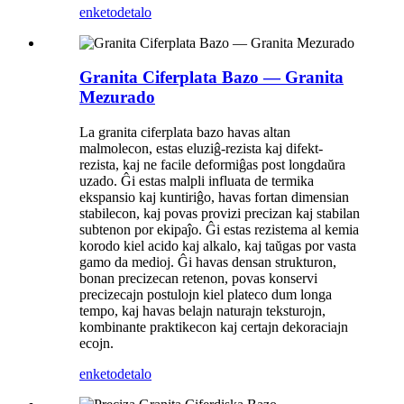
enketo
detalo
Granita Ciferplata Bazo — Granita
Mezurado
La granita ciferplata bazo havas altan
malmolecon, estas eluziĝ-rezista kaj difekt-
rezista, kaj ne facile deformiĝas post longdaŭra
uzado. Ĝi estas malpli influata de termika
ekspansio kaj kuntiriĝo, havas fortan dimensian
stabilecon, kaj povas provizi precizan kaj stabilan
subtenon por ekipaĵo. Ĝi estas rezistema al kemia
korodo kiel acido kaj alkalo, kaj taŭgas por vasta
gamo da medioj. Ĝi havas densan strukturon,
bonan precizecan retenon, povas konservi
precizecajn postulojn kiel plateco dum longa
tempo, kaj havas belajn naturajn teksturojn,
kombinante praktikecon kaj certajn dekoraciajn
ecojn.
enketo
detalo