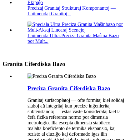
Precizaj Granitaj Strukturaj Komponantoj —
Laŭmendaj Granitoj...
Laŭmenda Ultra-Preciza Granita Maŝina Bazo
por Mult...
Granita Ciferdiska Bazo
Preciza Granita Ciferdiska Bazo
Granitaj surfacoplatoj — ofte formitaj kiel solidaj
slaboj aŭ integritaj kun precize inĝenieritaj
subtenstandoj — estas vaste konsiderataj kiel la
ĉefa fizika referenca normo por dimensia
metrologio. Ilia escepta dimensia stabileco,
malalta koeficiento de termika ekspansio, kaj
rezisto al eluziĝo kaj deformado igas ilin
nemalhaveblaj kiel stabila, inerta referenca ebeno