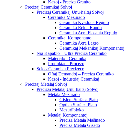
Kazoj - Preciza Granito
Precizaj Ceramikaj Solvoj
Precizaj Ceramikaj Unu-haltaj Solvoj
Ceramika Mezurado
Ceramika Kvadrata Regulo
Ceramika Rekta Rando
Ceramika Aera Flosanta Regulo
Ceramikaj Komponantoj
Ceramika Aera Lagro
Ceramikaj Mekanikaj Komponantoj
Nia Kapablo—Ultra Preciza Ceramiko
Materialo - Ceramika
Produktada Procezo
Scio - Ceramika Precizeco
Oftaj Demandoj – Preciza Ceramiko
Kazoj - Industriaj Ceramikaj
Precizaj Metalaj Solvoj
Precizaj Metalaj Unu-haltaj Solvoj
Metala Mezurado
Gisfera Surfaca Plato
Optika Surfaca Plato
Mezurilbloko
Metalaj Komponantoj
Preciza Metala Maŝinado
Preciza Metala Gisado