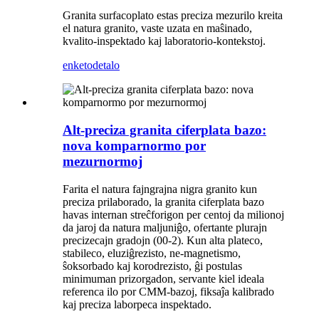
Granita surfacoplato estas preciza mezurilo kreita
el natura granito, vaste uzata en maŝinado,
kvalito-inspektado kaj laboratorio-kontekstoj.
enketo
detalo
Alt-preciza granita ciferplata bazo:
nova komparnormo por
mezurnormoj
Farita el natura fajngrajna nigra granito kun
preciza prilaborado, la granita ciferplata bazo
havas internan streĉforigon per centoj da milionoj
da jaroj da natura maljuniĝo, ofertante plurajn
precizecajn gradojn (00-2). Kun alta plateco,
stabileco, eluziĝrezisto, ne-magnetismo,
ŝoksorbado kaj korodrezisto, ĝi postulas
minimuman prizorgadon, servante kiel ideala
referenca ilo por CMM-bazoj, fiksaĵa kalibrado
kaj preciza laborpeca inspektado.