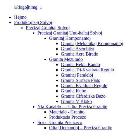
Hejmo
Produktoj kaj Solvoj
Precizaj Granitaj Solvoj
Precizaj Granitaj Unu-haltaj Solvoj
Granitaj Komponantoj
Granitaj Mekanikaj Komponantoj
Granita Asembleo
Granita Aera Birado
Granita Mezurado
Granita Rekta Rando
Granita Tri-Kvadrata Regulo
Granitaj Paraleloj
Granita Surfaca Plato
Granita Kvadrata Regulo
Granita Kubo
Granita Ciferdiska Bazo
Granita V-Bloko
Nia Kapablo — Ultra Preciza Granito
Materialo - Granito
Produktada Procezo
Scio - Granita Precizeco
Oftaj Demandoj – Preciza Granito