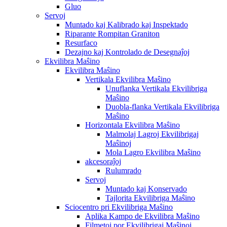
Gluo
Servoj
Muntado kaj Kalibrado kaj Inspektado
Riparante Rompitan Graniton
Resurfaco
Dezajno kaj Kontrolado de Desegnaĵoj
Ekvilibra Maŝino
Ekvilibra Maŝino
Vertikala Ekvilibra Maŝino
Unuflanka Vertikala Ekvilibriga
Maŝino
Duobla-flanka Vertikala Ekvilibriga
Maŝino
Horizontala Ekvilibra Maŝino
Malmolaj Lagroj Ekvilibrigaj
Maŝinoj
Mola Lagro Ekvilibra Maŝino
akcesoraĵoj
Rulumrado
Servoj
Muntado kaj Konservado
Tajlorita Ekvilibriga Maŝino
Sciocentro pri Ekvilibriga Maŝino
Aplika Kampo de Ekvilibra Maŝino
Filmetoj por Ekvilibrigaj Maŝinoj