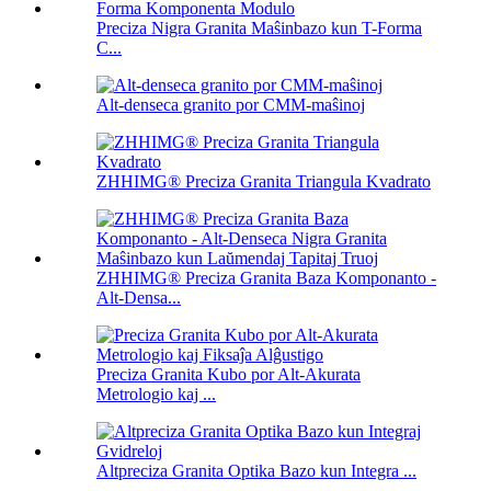
Preciza Nigra Granita Maŝinbazo kun T-Forma
C...
Alt-denseca granito por CMM-maŝinoj
ZHHIMG® Preciza Granita Triangula Kvadrato
ZHHIMG® Preciza Granita Baza Komponanto -
Alt-Densa...
Preciza Granita Kubo por Alt-Akurata
Metrologio kaj ...
Altpreciza Granita Optika Bazo kun Integra ...