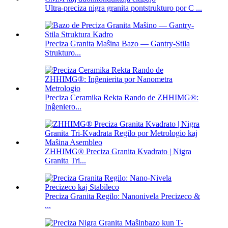
Ultra-preciza nigra granita pontstrukturo por C ...
Preciza Granita Maŝina Bazo — Gantry-Stila
Strukturo...
Preciza Ceramika Rekta Rando de ZHHIMG®:
Inĝeniero...
ZHHIMG® Preciza Granita Kvadrato | Nigra
Granita Tri...
Preciza Granita Regilo: Nanonivela Precizeco &
...