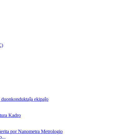
C)
...