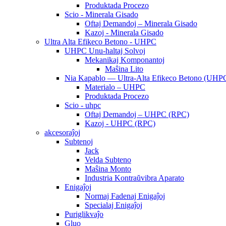
Produktada Procezo
Scio - Minerala Gisado
Oftaj Demandoj – Minerala Gisado
Kazoj - Minerala Gisado
Ultra Alta Efikeco Betono - UHPC
UHPC Unu-haltaj Solvoj
Mekanikaj Komponantoj
Maŝina Lito
Nia Kapablo — Ultra-Alta Efikeco Betono (UHP
Materialo – UHPC
Produktada Procezo
Scio - uhpc
Oftaj Demandoj – UHPC (RPC)
Kazoj - UHPC (RPC)
akcesoraĵoj
Subtenoj
Jack
Velda Subteno
Maŝina Monto
Industria Kontraŭvibra Aparato
Enigaĵoj
Normaj Fadenaj Enigaĵoj
Specialaj Enigaĵoj
Puriglikvaĵo
Gluo