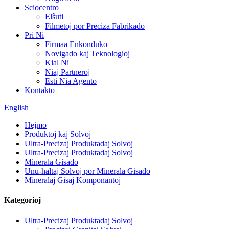
Sciocentro
Elŝuti
Filmetoj por Preciza Fabrikado
Pri Ni
Firmaa Enkonduko
Novigado kaj Teknologioj
Kial Ni
Niaj Partneroj
Esti Nia Agento
Kontakto
English
Hejmo
Produktoj kaj Solvoj
Ultra-Precizaj Produktadaj Solvoj
Ultra-Precizaj Produktadaj Solvoj
Minerala Gisado
Unu-haltaj Solvoj por Minerala Gisado
Mineralaj Gisaj Komponantoj
Kategorioj
Ultra-Precizaj Produktadaj Solvoj