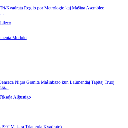
..
sa...