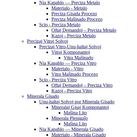
Nia Kapablo — Preciza Metalo
Materialo - Metalo
Preciza Gisada Procezo
Preciza Maŝinado Procezo
Scio - Preciza Metalo
Oftaj Demandoj – Preciza Metalo
Kazoj - Preciza Metalo
Precizaj Vitraj Solvoj
Precizaj Vitro-Unu-haltaj Solvoj
Vitraj Komponantoj
Vitra Maŝinado
Nia Kapablo — Preciza Vitro
Materialo - Vitro
Vitra Maŝinado Procezo
Scio - Preciza Vitro
Oftaj Demandoj – Preciza Vitro
Kazoj - Preciza Vitro
Minerala Gisado
Unu-haltaj Solvoj por Minerala Gisado
Mineralaj Gisaj Komponantoj
Maŝina Lito
Minerala Plenigaĵo
Maŝina Lito
Nia Kapablo — Minerala Gisado
Materialo - Minerala Gisado