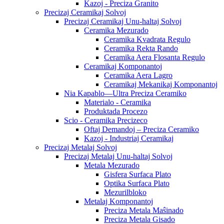
Kazoj - Preciza Granito
Precizaj Ceramikaj Solvoj
Precizaj Ceramikaj Unu-haltaj Solvoj
Ceramika Mezurado
Ceramika Kvadrata Regulo
Ceramika Rekta Rando
Ceramika Aera Flosanta Regulo
Ceramikaj Komponantoj
Ceramika Aera Lagro
Ceramikaj Mekanikaj Komponantoj
Nia Kapablo—Ultra Preciza Ceramiko
Materialo - Ceramika
Produktada Procezo
Scio - Ceramika Precizeco
Oftaj Demandoj – Preciza Ceramiko
Kazoj - Industriaj Ceramikaj
Precizaj Metalaj Solvoj
Precizaj Metalaj Unu-haltaj Solvoj
Metala Mezurado
Gisfera Surfaca Plato
Optika Surfaca Plato
Mezurilbloko
Metalaj Komponantoj
Preciza Metala Maŝinado
Preciza Metala Gisado