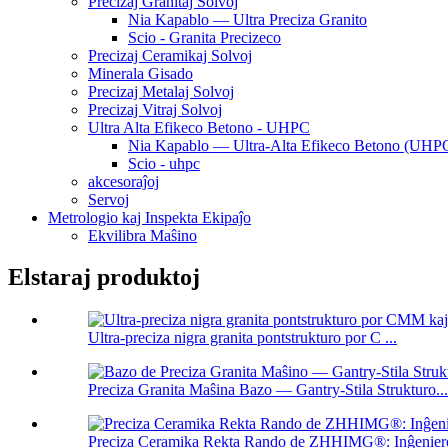
Precizaj Granitaj Solvoj
Nia Kapablo — Ultra Preciza Granito
Scio - Granita Precizeco
Precizaj Ceramikaj Solvoj
Minerala Gisado
Precizaj Metalaj Solvoj
Precizaj Vitraj Solvoj
Ultra Alta Efikeco Betono - UHPC
Nia Kapablo — Ultra-Alta Efikeco Betono (UHP
Scio - uhpc
akcesoraĵoj
Servoj
Metrologio kaj Inspekta Ekipaĵo
Ekvilibra Maŝino
Elstaraj produktoj
Ultra-preciza nigra granita pontstrukturo por C ...
Preciza Granita Maŝina Bazo — Gantry-Stila Strukturo...
Preciza Ceramika Rekta Rando de ZHHIMG®: Inĝeniero