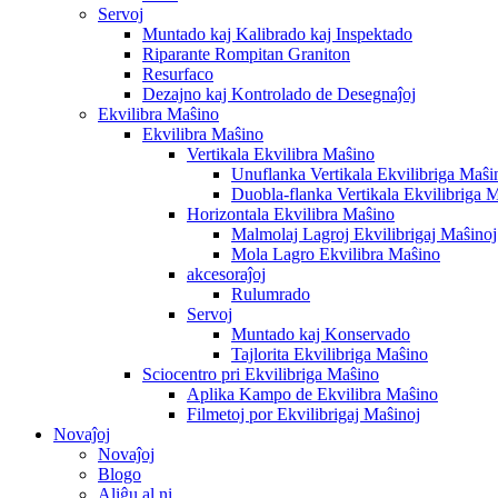
Servoj
Muntado kaj Kalibrado kaj Inspektado
Riparante Rompitan Graniton
Resurfaco
Dezajno kaj Kontrolado de Desegnaĵoj
Ekvilibra Maŝino
Ekvilibra Maŝino
Vertikala Ekvilibra Maŝino
Unuflanka Vertikala Ekvilibriga Maŝi
Duobla-flanka Vertikala Ekvilibriga 
Horizontala Ekvilibra Maŝino
Malmolaj Lagroj Ekvilibrigaj Maŝinoj
Mola Lagro Ekvilibra Maŝino
akcesoraĵoj
Rulumrado
Servoj
Muntado kaj Konservado
Tajlorita Ekvilibriga Maŝino
Sciocentro pri Ekvilibriga Maŝino
Aplika Kampo de Ekvilibra Maŝino
Filmetoj por Ekvilibrigaj Maŝinoj
Novaĵoj
Novaĵoj
Blogo
Aliĝu al ni