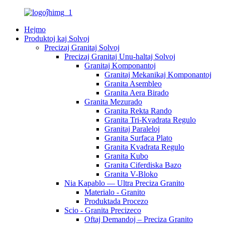
Hejmo
Produktoj kaj Solvoj
Precizaj Granitaj Solvoj
Precizaj Granitaj Unu-haltaj Solvoj
Granitaj Komponantoj
Granitaj Mekanikaj Komponantoj
Granita Asembleo
Granita Aera Birado
Granita Mezurado
Granita Rekta Rando
Granita Tri-Kvadrata Regulo
Granitaj Paraleloj
Granita Surfaca Plato
Granita Kvadrata Regulo
Granita Kubo
Granita Ciferdiska Bazo
Granita V-Bloko
Nia Kapablo — Ultra Preciza Granito
Materialo - Granito
Produktada Procezo
Scio - Granita Precizeco
Oftaj Demandoj – Preciza Granito