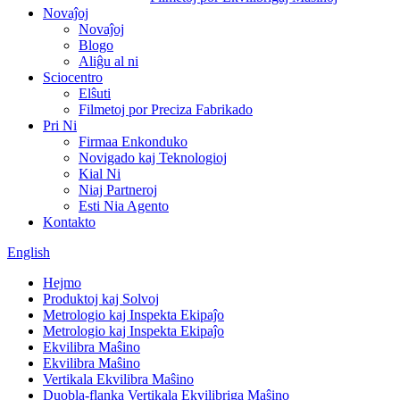
Novaĵoj
Novaĵoj
Blogo
Aliĝu al ni
Sciocentro
Elŝuti
Filmetoj por Preciza Fabrikado
Pri Ni
Firmaa Enkonduko
Novigado kaj Teknologioj
Kial Ni
Niaj Partneroj
Esti Nia Agento
Kontakto
English
Hejmo
Produktoj kaj Solvoj
Metrologio kaj Inspekta Ekipaĵo
Metrologio kaj Inspekta Ekipaĵo
Ekvilibra Maŝino
Ekvilibra Maŝino
Vertikala Ekvilibra Maŝino
Duobla-flanka Vertikala Ekvilibriga Maŝino