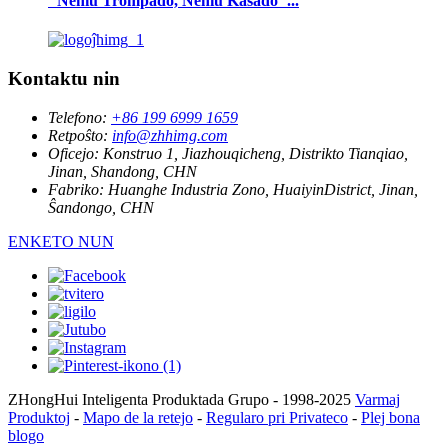
"Neniu Trompado, Neniu Kaŝado"...
Kontaktu nin
Telefono:
+86 199 6999 1659
Retpoŝto:
info@zhhimg.com
Oficejo:
Konstruo 1, Jiazhouqicheng, Distrikto Tianqiao,
Jinan, Shandong, CHN
Fabriko:
Huanghe Industria Zono, HuaiyinDistrict, Jinan,
Ŝandongo, CHN
ENKETO NUN
ZHongHui Inteligenta Produktada Grupo - 1998-2025
Varmaj
Produktoj
-
Mapo de la retejo
-
Regularo pri Privateco
-
Plej bona
blogo