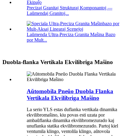
Precizaj Granitaj Strukturaj Komponantoj —
Laŭmendaj Granitoj...
Laŭmenda Ultra-Preciza Granita Maŝina Bazo
por Mult...
Duobla-flanka Vertikala Ekvilibriga Maŝino
Aŭtomobila Pneŭo Duobla Flanka
Vertikala Ekvilibriga Maŝino
La serio YLS estas duflanka vertikala dinamika
ekvilibromaŝino, kiu povas esti uzata por
ambaŭflanka dinamika ekvilibromezurado kaj
unuflanka statika ekvilibromezurado. Partoj kiel
ventumila klingo, ventolila klingo, aŭtovola