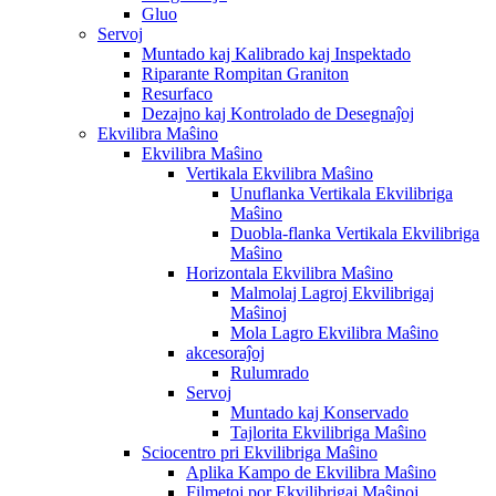
Gluo
Servoj
Muntado kaj Kalibrado kaj Inspektado
Riparante Rompitan Graniton
Resurfaco
Dezajno kaj Kontrolado de Desegnaĵoj
Ekvilibra Maŝino
Ekvilibra Maŝino
Vertikala Ekvilibra Maŝino
Unuflanka Vertikala Ekvilibriga
Maŝino
Duobla-flanka Vertikala Ekvilibriga
Maŝino
Horizontala Ekvilibra Maŝino
Malmolaj Lagroj Ekvilibrigaj
Maŝinoj
Mola Lagro Ekvilibra Maŝino
akcesoraĵoj
Rulumrado
Servoj
Muntado kaj Konservado
Tajlorita Ekvilibriga Maŝino
Sciocentro pri Ekvilibriga Maŝino
Aplika Kampo de Ekvilibra Maŝino
Filmetoj por Ekvilibrigaj Maŝinoj