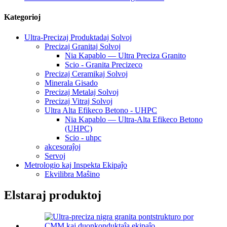
Kategorioj
Ultra-Precizaj Produktadaj Solvoj
Precizaj Granitaj Solvoj
Nia Kapablo — Ultra Preciza Granito
Scio - Granita Precizeco
Precizaj Ceramikaj Solvoj
Minerala Gisado
Precizaj Metalaj Solvoj
Precizaj Vitraj Solvoj
Ultra Alta Efikeco Betono - UHPC
Nia Kapablo — Ultra-Alta Efikeco Betono
(UHPC)
Scio - uhpc
akcesoraĵoj
Servoj
Metrologio kaj Inspekta Ekipaĵo
Ekvilibra Maŝino
Elstaraj produktoj