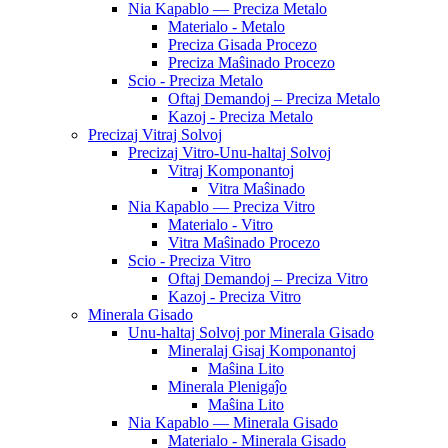
Nia Kapablo — Preciza Metalo
Materialo - Metalo
Preciza Gisada Procezo
Preciza Maŝinado Procezo
Scio - Preciza Metalo
Oftaj Demandoj – Preciza Metalo
Kazoj - Preciza Metalo
Precizaj Vitraj Solvoj
Precizaj Vitro-Unu-haltaj Solvoj
Vitraj Komponantoj
Vitra Maŝinado
Nia Kapablo — Preciza Vitro
Materialo - Vitro
Vitra Maŝinado Procezo
Scio - Preciza Vitro
Oftaj Demandoj – Preciza Vitro
Kazoj - Preciza Vitro
Minerala Gisado
Unu-haltaj Solvoj por Minerala Gisado
Mineralaj Gisaj Komponantoj
Maŝina Lito
Minerala Plenigaĵo
Maŝina Lito
Nia Kapablo — Minerala Gisado
Materialo - Minerala Gisado