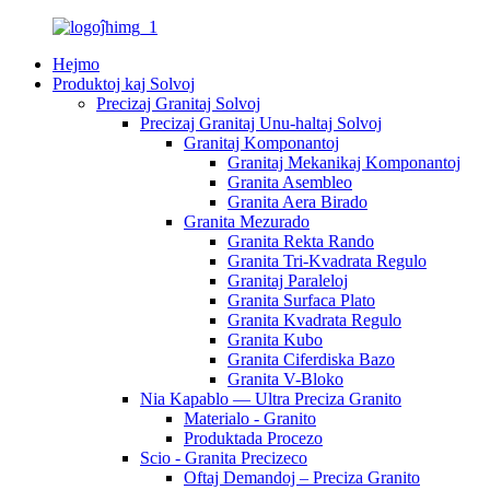
Hejmo
Produktoj kaj Solvoj
Precizaj Granitaj Solvoj
Precizaj Granitaj Unu-haltaj Solvoj
Granitaj Komponantoj
Granitaj Mekanikaj Komponantoj
Granita Asembleo
Granita Aera Birado
Granita Mezurado
Granita Rekta Rando
Granita Tri-Kvadrata Regulo
Granitaj Paraleloj
Granita Surfaca Plato
Granita Kvadrata Regulo
Granita Kubo
Granita Ciferdiska Bazo
Granita V-Bloko
Nia Kapablo — Ultra Preciza Granito
Materialo - Granito
Produktada Procezo
Scio - Granita Precizeco
Oftaj Demandoj – Preciza Granito