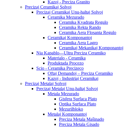
Kazoj - Preciza Granito
Precizaj Ceramikaj Solvoj
Precizaj Ceramikaj Unu-haltaj Solvoj
Ceramika Mezurado
Ceramika Kvadrata Regulo
Ceramika Rekta Rando
Ceramika Aera Flosanta Regulo
Ceramikaj Komponantoj
Ceramika Aera Lagro
Ceramikaj Mekanikaj Komponantoj
Nia Kapablo—Ultra Preciza Ceramiko
Materialo - Ceramika
Produktada Procezo
Scio - Ceramika Precizeco
Oftaj Demandoj – Preciza Ceramiko
Kazoj - Industriaj Ceramikaj
Precizaj Metalaj Solvoj
Precizaj Metalaj Unu-haltaj Solvoj
Metala Mezurado
Gisfera Surfaca Plato
Optika Surfaca Plato
Mezurilbloko
Metalaj Komponantoj
Preciza Metala Maŝinado
Preciza Metala Gisado