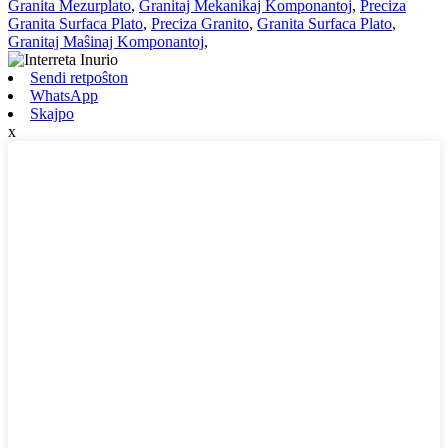
Granita Mezurplato
,
Granitaj Mekanikaj Komponantoj
,
Preciza
Granita Surfaca Plato
,
Preciza Granito
,
Granita Surfaca Plato
,
Granitaj Maŝinaj Komponantoj
,
Sendi retpoŝton
WhatsApp
Skajpo
x