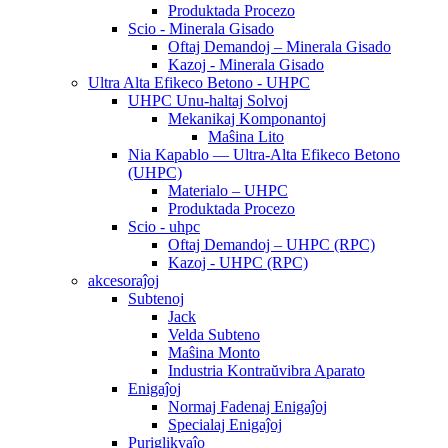
Produktada Procezo
Scio - Minerala Gisado
Oftaj Demandoj – Minerala Gisado
Kazoj - Minerala Gisado
Ultra Alta Efikeco Betono - UHPC
UHPC Unu-haltaj Solvoj
Mekanikaj Komponantoj
Maŝina Lito
Nia Kapablo — Ultra-Alta Efikeco Betono
(UHPC)
Materialo – UHPC
Produktada Procezo
Scio - uhpc
Oftaj Demandoj – UHPC (RPC)
Kazoj - UHPC (RPC)
akcesoraĵoj
Subtenoj
Jack
Velda Subteno
Maŝina Monto
Industria Kontraŭvibra Aparato
Enigaĵoj
Normaj Fadenaj Enigaĵoj
Specialaj Enigaĵoj
Puriglikvaĵo