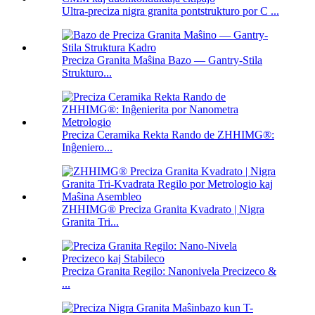
Ultra-preciza nigra granita pontstrukturo por C ...
Preciza Granita Maŝina Bazo — Gantry-Stila
Strukturo...
Preciza Ceramika Rekta Rando de ZHHIMG®:
Inĝeniero...
ZHHIMG® Preciza Granita Kvadrato | Nigra
Granita Tri...
Preciza Granita Regilo: Nanonivela Precizeco &
...