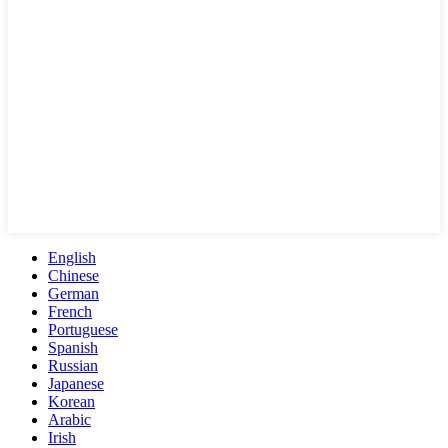
English
Chinese
German
French
Portuguese
Spanish
Russian
Japanese
Korean
Arabic
Irish