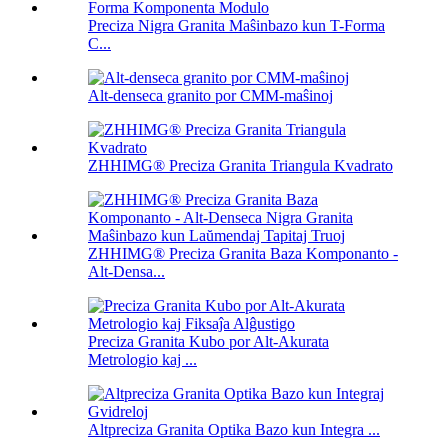
Preciza Nigra Granita Maŝinbazo kun T-Forma
C...
Alt-denseca granito por CMM-maŝinoj
ZHHIMG® Preciza Granita Triangula Kvadrato
ZHHIMG® Preciza Granita Baza Komponanto -
Alt-Densa...
Preciza Granita Kubo por Alt-Akurata
Metrologio kaj ...
Altpreciza Granita Optika Bazo kun Integra ...